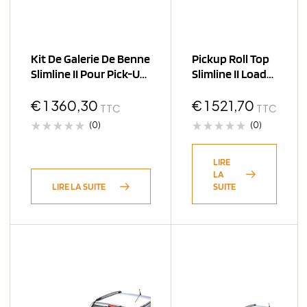
Kit De Galerie De Benne
Pickup Roll Top
Slimline II Pour Pick-Up
Slimline II Load
Avec Roll Top / 1425
Bed Rack Kit /
€
1 360,30
1475(W) X 1762(L)
€
1 521,70
TTC
TTC
(0)
(0)
LIRE
LA
LIRE LA SUITE
SUITE