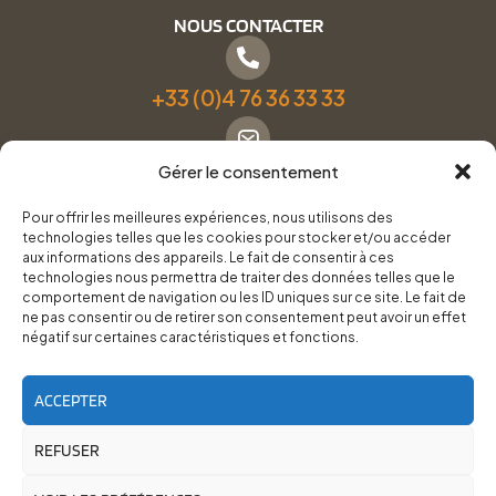
NOUS CONTACTER
+33 (0)4 76 36 33 33
Gérer le consentement
Formulaire de contact
Pour offrir les meilleures expériences, nous utilisons des
technologies telles que les cookies pour stocker et/ou accéder
Pneus Services Loisirs - Garage Point S - 28 Bd Denfert
aux informations des appareils. Le fait de consentir à ces
technologies nous permettra de traiter des données telles que le
Rochereau, 38500 Voiron
comportement de navigation ou les ID uniques sur ce site. Le fait de
ne pas consentir ou de retirer son consentement peut avoir un effet
négatif sur certaines caractéristiques et fonctions.
Du lundi au vendredi, de 8h30 à 12h00 et de 14h00 à
18h00.
ACCEPTER
REFUSER
RoadTrip Équipement/Pneus Services Loisirs - 2026
Site réalisé par
Cédrine Brun-Tresca
et
Florian Ledru