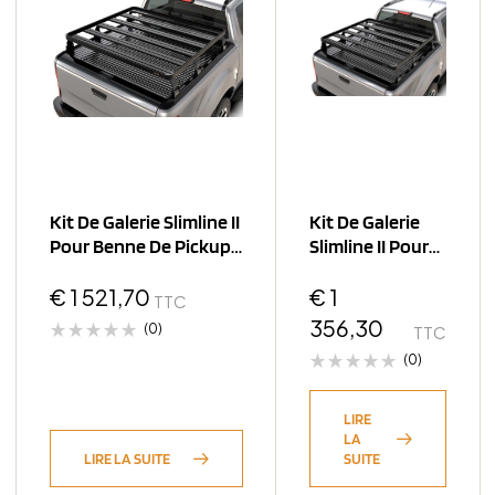
Kit De Galerie Slimline II
Kit De Galerie
Pour Benne De Pickup
Slimline II Pour
Avec Roll Top / 1425(
Benne De Pick-
€
1 521,70
Up Avec Couvre
€
1
TTC
Mountain
356,30
(0)
TTC
(0)
LIRE
LA
LIRE LA SUITE
SUITE