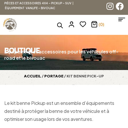
PIÈCES ET ACCESSOIRES 4X4 – PICKUP – SUV |
ÉQUIPEMENT VANLIFE – BIVOUAC
(0)
BOUTIQUE
Équipement et accessoires pour les véhicules off-
road et le bivouac
ACCUEIL
/
PORTAGE
/ KIT BENNE PICK-UP
Le kit benne Pickup est un ensemble d’équipements
destiné à protéger la benne de votre véhicule et à
optimiser son usage lors de vos aventures.