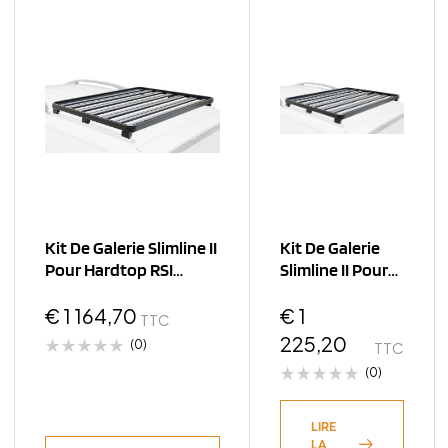
Kit De Galerie Slimline II
Kit De Galerie
Pour Hardtop RSI
Slimline II Pour
Smart Extra Cab /
Hardtop
1165mm(
€
1 164,70
Bushtech Extra
€
1
TTC
Cab / 1255mm(L
225,20
(0)
TTC
(0)
LIRE
LA