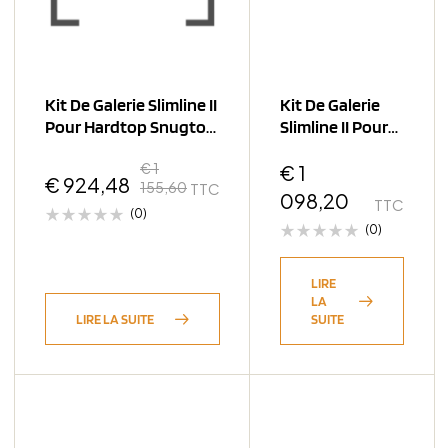
Kit De Galerie Slimline II
Kit De Galerie
Pour Hardtop Snugtop
Slimline II Pour
Canopy
Un Hardtop
€
1
Bushtech DC /
€
1
€
924,48
155,60
TTC
1255mm(Large
098,20
TTC
(0)
(0)
LIRE
LA
LIRE LA SUITE
SUITE