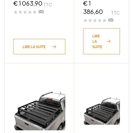
Gladiator J
€
1 063,90
Roll Top /
€
1
TTC
1475(W) X 15
386,60
(0)
TTC
(0)
LIRE
LA
LIRE LA SUITE
SUITE