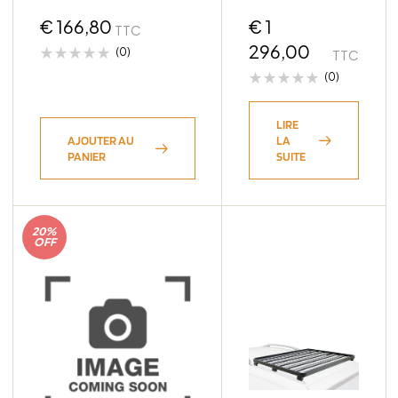
HARDTOP ALU-CAB Ou
Plateau
RSI
€
166,80
Coulissant Au-
€
1
TTC
Dessus Du Tiroir
296,00
(0)
TTC
(0)
LIRE
AJOUTER AU
LA
PANIER
SUITE
20%
OFF