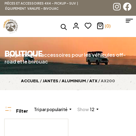
PIÈCES ET ACCESSOIRES 4X4 – PICKUP – SUV |
ÉQUIPEMENT VANLIFE – BIVOUAC
(0)
BOUTIQUE
Équipement et accessoires pour les véhicules off-
road et le bivouac
ACCUEIL
/
JANTES
/
ALUMINIUM
/
ATX
/ AX200
Tri par popularité
Show
12
Filter