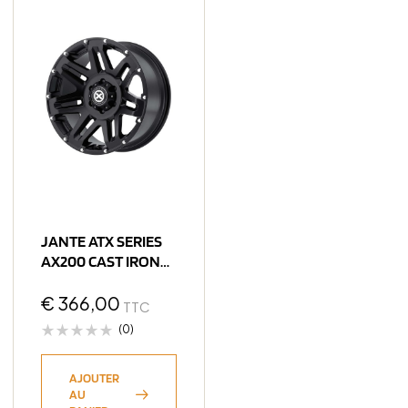
JANTE ATX SERIES
AX200 CAST IRON
BLACK 8.5X18
6×139.7 ET15
€
366,00
TTC
CB106.25
(0)
AJOUTER
AU