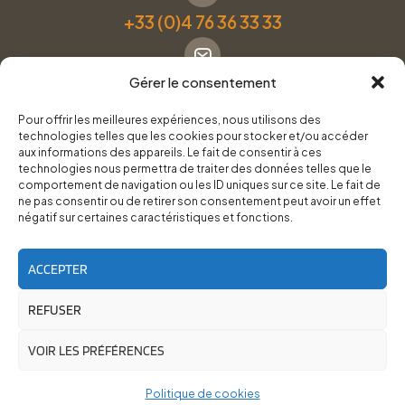
+33 (0)4 76 36 33 33
Gérer le consentement
Formulaire de contact
Pour offrir les meilleures expériences, nous utilisons des
technologies telles que les cookies pour stocker et/ou accéder
Pneus Services Loisirs - Garage Point S - 28 Bd Denfert
aux informations des appareils. Le fait de consentir à ces
technologies nous permettra de traiter des données telles que le
Rochereau, 38500 Voiron
comportement de navigation ou les ID uniques sur ce site. Le fait de
ne pas consentir ou de retirer son consentement peut avoir un effet
négatif sur certaines caractéristiques et fonctions.
Du lundi au vendredi, de 8h30 à 12h00 et de 14h00 à
18h00.
ACCEPTER
REFUSER
RoadTrip Équipement/Pneus Services Loisirs - 2026
Site réalisé par
Cédrine Brun-Tresca
et
Florian Ledru
VOIR LES PRÉFÉRENCES
Politique de cookies