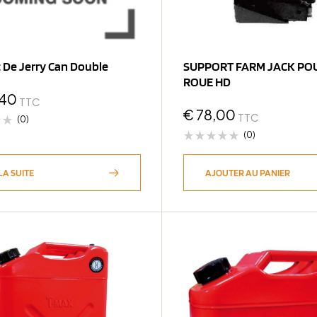
 De Jerry Can Double
SUPPORT FARM JACK PO
ROUE HD
,40
TTC
€
78,00
TTC
(0)
(0)
LA SUITE
AJOUTER AU PANIER