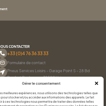
ement
OUS CONTACTER
+33 (0)4 76 36 33 33
Formulaire de contact
Pneus Services Loisirs - Garage Point S - 28 Bd
Denfert Rochereau, 38500 Voiron
Gérer le consentement
Du lundi au vendredi, de 8h30 à 12h00 et de 14h00 à
18h00.
 les meilleures expériences, nous utilisons des technologies telles que
 pour stocker et/ou accéder aux informations des appareils. Le fait
r à ces technologies nous permettra de traiter des données telles
ortement de navigation ou les ID uniques sur ce site. Le fait de ne pas