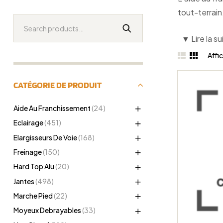
tout-terrain
▼
Lire la su
Levage sécu
sécurité, mê
Affi
performant.
CATÉGORIE DE PRODUIT
Aide Au Franchissement
(24)
Eclairage
(451)
Elargisseurs De Voie
(168)
Freinage
(150)
Hard Top Alu
(20)
Jantes
(498)
Marche Pied
(22)
Moyeux Debrayables
(33)