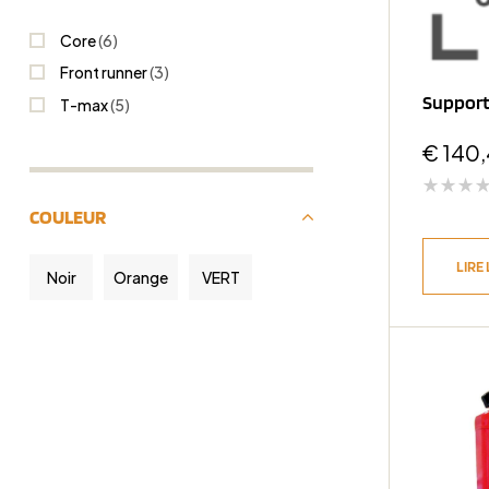
Core
(6)
Front runner
(3)
Support
T-max
(5)
€
140
COULEUR
LIRE 
Noir
Orange
VERT