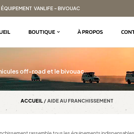
| ÉQUIPEMENT VANLIFE – BIVOUAC
UEIL
BOUTIQUE
À PROPOS
CON
icules off-road et le bivouac
ACCUEIL
/ AIDE AU FRANCHISSEMENT
anchissement rassemble tous les équipements indispensables pou