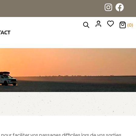
(0)
TACT
r faciliter vos passages difficiles lors de vos sorties