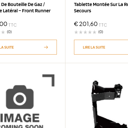
De Bouteille De Gaz /
Tablette Montée Sur La 
 Latéral – Front Runner
Secours
,00
€
201,60
TTC
TTC
(0)
(0)
LA SUITE
LIRE LA SUITE