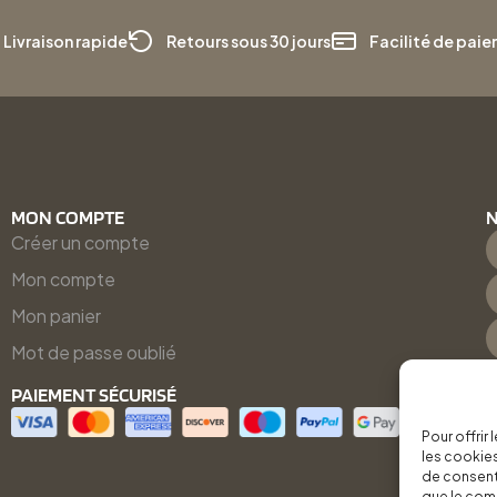
Livraison rapide
Retours sous 30 jours
Facilité de pai
MON COMPTE
N
Créer un compte
Mon compte
Mon panier
Mot de passe oublié
PAIEMENT SÉCURISÉ
Pour offrir
les cookies
de consenti
que le comp