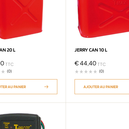
AN 20 L
JERRY CAN 10 L
00
€
44,40
TTC
TTC
(0)
(0)
TER AU PANIER
AJOUTER AU PANIER