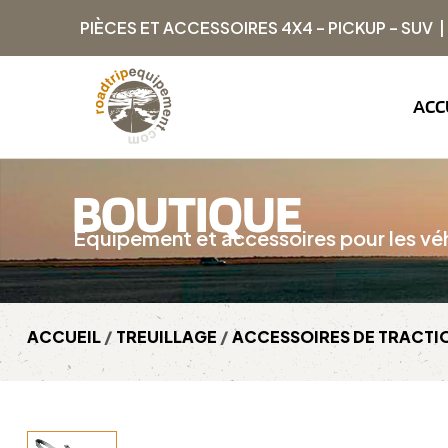
PIÈCES ET ACCESSOIRES 4X4 – PICKUP – SUV 
ACC
BOUTIQUE
Équipement et accessoires pour les véh
ACCUEIL
/
TREUILLAGE
/
ACCESSOIRES DE TRACTI