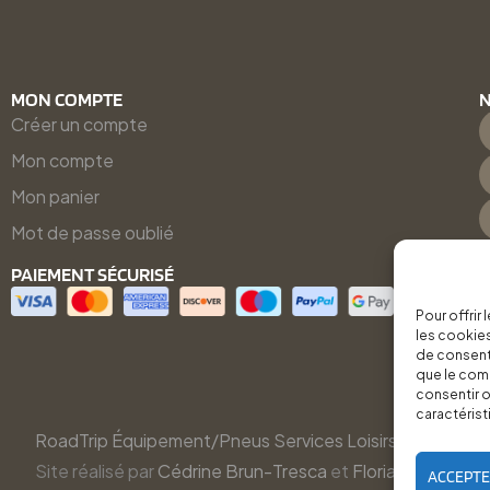
MON COMPTE
N
Créer un compte
Mon compte
Mon panier
Mot de passe oublié
PAIEMENT SÉCURISÉ
Pour offrir
les cookies
de consenti
que le comp
consentir o
caractérist
RoadTrip Équipement/Pneus Services Loisirs - 2026
Site réalisé par
Cédrine Brun-Tresca
et
Florian Ledru
ACCEPT