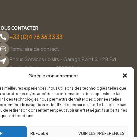
OUS CONTACTER
+33 (0)4 76 36 33 33
Formulaire de contact
Pneus Services Loisirs - Garage Point S - 28 Bd
Denfert Rochereau, 38500 Voiron
Gérer le consentement
Du lundi au vendredi, de 8h30 à 12h00 et de 14h00 à
18h00.
 les meilleures expériences, nous utilisons des technologies telles que
 pour stocker et/ou accéder aux informations des appareils. Le fait
r à ces technologies nous permettra de traiter des données telles
ortement de navigation ou les ID uniques sur ce site. Le fait de ne pas
u de retirer son consentement peut avoir un effet négatif sur certaines
iques et fonctions.
ER
REFUSER
VOIR LES PRÉFÉRENCES