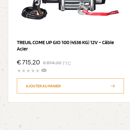
TREUIL COME UP GIO 100 (4536 KG) 12V – Câble
Acier
€
715,20
€
894,00
TTC
(0)
AJOUTER AU PANIER