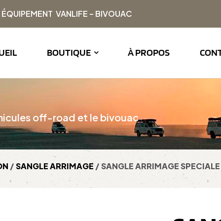
| ÉQUIPEMENT VANLIFE – BIVOUAC
UEIL
BOUTIQUE
À PROPOS
CON
icules off-road et le bivouac
ON
/
SANGLE ARRIMAGE
/ SANGLE ARRIMAGE SPECIALE