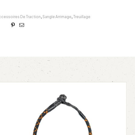
ccessoires De Traction
,
Sangle Arrimage
,
Treuillage
book
itter
Linkedin
Google+
Pinterest
Email