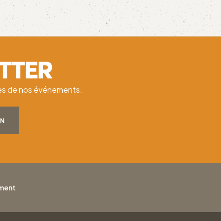
ETTER
ates de nos événements.
ON
ement