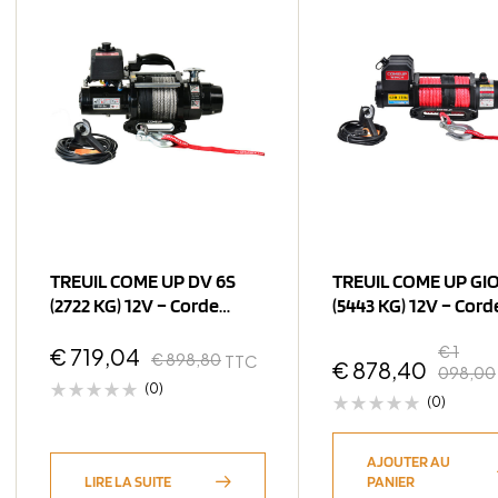
TREUIL COME UP DV 6S
TREUIL COME UP GIO
(2722 KG) 12V – Corde
(5443 KG) 12V – Cord
Synthétique
Synthétique
€
1
€
719,04
€
898,80
TTC
€
878,40
098,00
(0)
(0)
AJOUTER AU
LIRE LA SUITE
PANIER