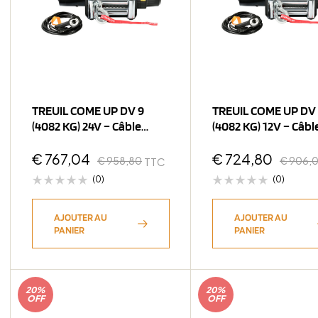
TREUIL COME UP DV 9
TREUIL COME UP DV
(4082 KG) 24V – Câble
(4082 KG) 12V – Câbl
Acier
Acier
€
767,04
€
724,80
€
958,80
€
906,
TTC
(0)
(0)
AJOUTER AU
AJOUTER AU
PANIER
PANIER
20%
20%
OFF
OFF