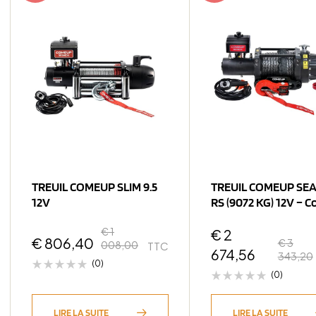
TREUIL COMEUP SLIM 9.5
TREUIL COMEUP SEA
12V
RS (9072 KG) 12V – C
Synthétique
€
1
€
2
€
806,40
€
3
008,00
TTC
674,56
343,20
(0)
(0)
LIRE LA SUITE
LIRE LA SUITE