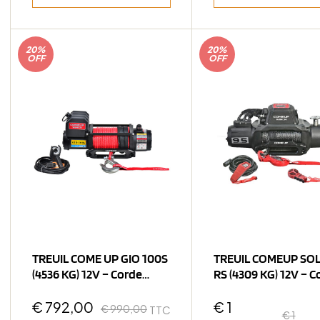
20%
20%
OFF
OFF
TREUIL COME UP GIO 100S
TREUIL COMEUP SOL
(4536 KG) 12V – Corde
RS (4309 KG) 12V – C
Synthétique
Synthétique
€
792,00
€
1
€
990,00
TTC
€
1