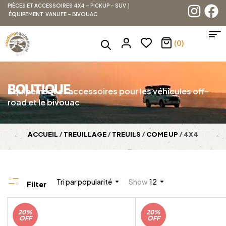
PIÈCES ET ACCESSOIRES 4X4 – PICKUP – SUV |
ÉQUIPEMENT VANLIFE – BIVOUAC
(0)
BOUTIQUE
Équipement et accessoires pour les véhicules off-
road et le bivouac
ACCUEIL
/
TREUILLAGE
/
TREUILS
/
COME UP
/ 4X4
Tri par popularité
Show
12
Filter
20%
20%
OFF
OFF