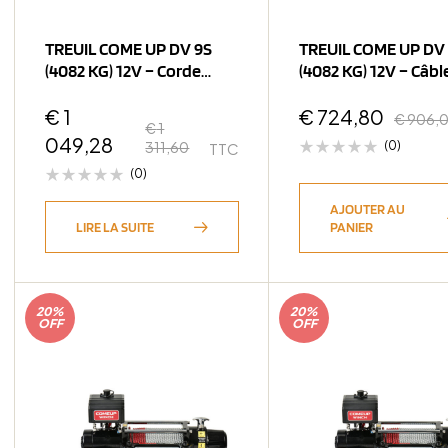
TREUIL COME UP DV 9S
TREUIL COME UP DV 
(4082 KG) 12V – Corde
(4082 KG) 12V – Câbl
Synthétique
Acier
€
1
€
724,80
€
906,
€
1
049,28
311,60
(0)
TTC
(0)
AJOUTER AU
LIRE LA SUITE
PANIER
20%
20%
OFF
OFF