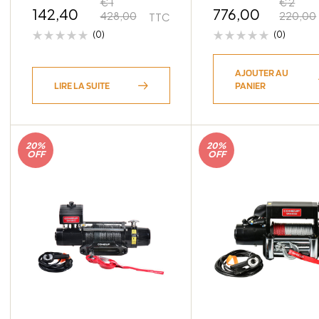
€
1
€
2
142,40
776,00
428,00
220,00
TTC
(0)
(0)
AJOUTER AU
LIRE LA SUITE
PANIER
20%
20%
OFF
OFF