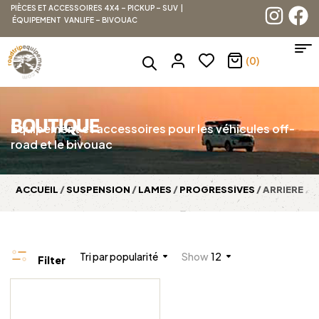
PIÈCES ET ACCESSOIRES 4X4 – PICKUP – SUV |
ÉQUIPEMENT VANLIFE – BIVOUAC
(0)
BOUTIQUE
Équipement et accessoires pour les véhicules off-
road et le bivouac
ACCUEIL
/
SUSPENSION
/
LAMES
/
PROGRESSIVES
/ ARRIERE
Tri par popularité
Show
12
Filter