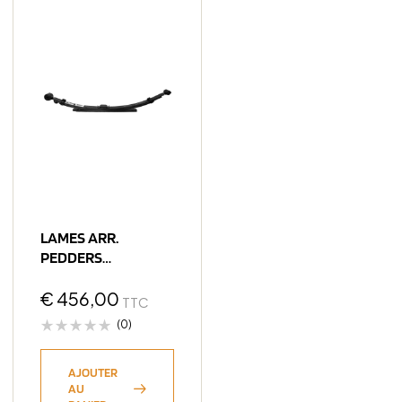
LAMES ARR.
PEDDERS
PROGRESSIVE FORD
RANGER PX IV 2023+
€
456,00
TTC
(0)
AJOUTER
AU