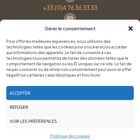
+33 (0)4 76 36 33 33
Gérer le consentement
Formulaire de contact
Pour offrir les meilleures expériences, nous utilisons des
technologies telles que les cookies pour stocker et/ou accéder
Pneus Services Loisirs - Garage Point S - 28 Bd Denfert
aux informations des appareils. Le fait de consentir à ces
technologies nous permettra de traiter des données telles que le
Rochereau, 38500 Voiron
comportement de navigation ou les ID uniques sur ce site. Le fait de
ne pas consentir ou de retirer son consentement peut avoir un effet
négatif sur certaines caractéristiques et fonctions.
Du lundi au vendredi, de 8h30 à 12h00 et de 14h00 à
18h00.
ACCEPTER
REFUSER
RoadTrip Équipement/Pneus Services Loisirs - 2026
Site réalisé par
Cédrine Brun-Tresca
et
Florian Ledru
VOIR LES PRÉFÉRENCES
Politique de cookies