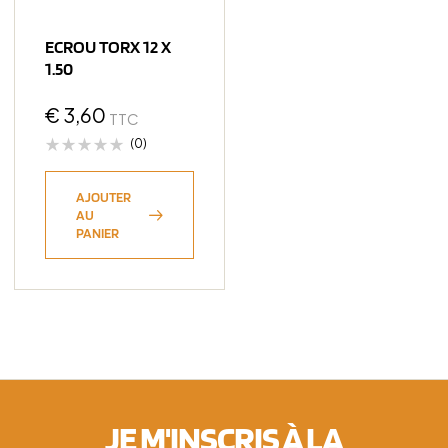
ECROU TORX 12 X
1.50
€
3,60
TTC
(0)
AJOUTER
AU
PANIER
JE M'INSCRIS À LA