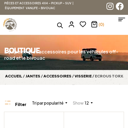
PIÈCES ET ACCESSOIRES 4X4 – PICKUP – SUV |
ÉQUIPEMENT VANLIFE – BIVOUAC
(0)
BOUTIQUE
Équipement et accessoires pour les véhicules off-
road et le bivouac
ACCUEIL
/
JANTES
/
ACCESSOIRES
/
VISSERIE
/ ECROUS TORX
Tri par popularité
Show
12
Filter