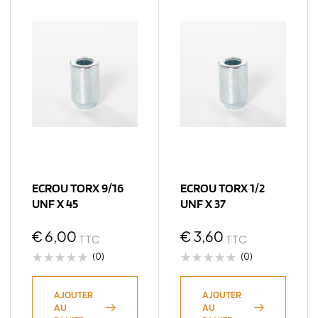
ECROU TORX 9/16
ECROU TORX 1/2
UNF X 45
UNF X 37
€
6,00
€
3,60
TTC
TTC
(0)
(0)
AJOUTER
AJOUTER
AU
AU