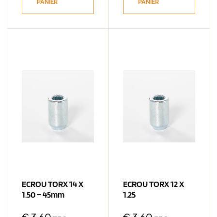
PANIER
PANIER
ECROU TORX 14 X
ECROU TORX 12 X
1.50 – 45mm
1.25
€
3,60
€
3,60