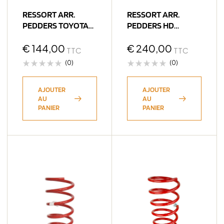
RESSORT ARR.
RESSORT ARR.
PEDDERS TOYOTA
PEDDERS HD
LC250
TRAKRYDER
€
144,00
TOYOTA LC250/300
€
240,00
TTC
TTC
(0)
(0)
AJOUTER
AJOUTER
AU
AU
PANIER
PANIER