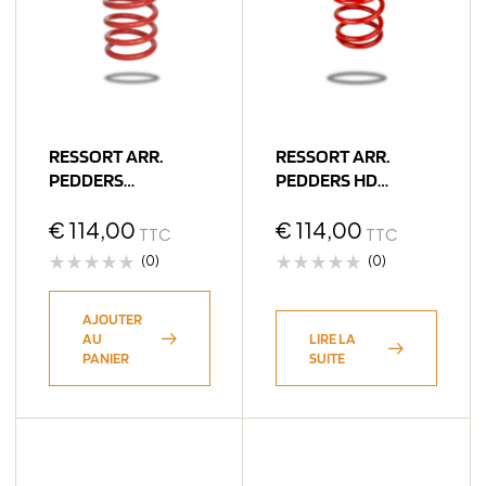
RESSORT ARR.
RESSORT ARR.
PEDDERS
PEDDERS HD
TRAKRYDER HD
SUBARU FORESTER
DACIA DUSTER
€
114,00
SG
€
114,00
TTC
TTC
(0)
(0)
AJOUTER
AU
LIRE LA
PANIER
SUITE