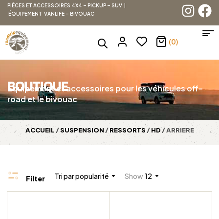
PIÈCES ET ACCESSOIRES 4X4 – PICKUP – SUV |
ÉQUIPEMENT VANLIFE – BIVOUAC
(0)
BOUTIQUE
Équipement et accessoires pour les véhicules off-
road et le bivouac
ACCUEIL
/
SUSPENSION
/
RESSORTS
/
HD
/ ARRIERE
Tri par popularité
Show
12
Filter