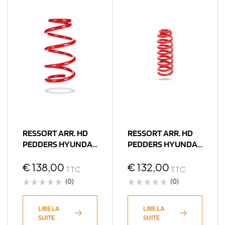
RESSORT ARR. HD
RESSORT ARR. HD
PEDDERS HYUNDAI
PEDDERS HYUNDAI
SANTA FE 2006-
SANTA FE 2018+
2018
€
138,00
€
132,00
TTC
TTC
(0)
(0)
LIRE LA
LIRE LA
SUITE
SUITE