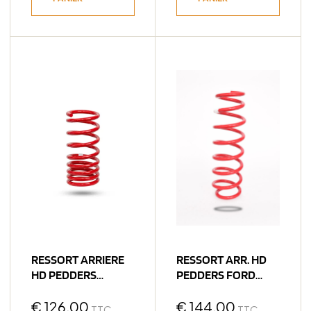
RESSORT ARRIERE
RESSORT ARR. HD
HD PEDDERS
PEDDERS FORD
MERCEDES CLASSE
RANGER RAPTOR
G
€
126,00
€
144,00
TTC
TTC