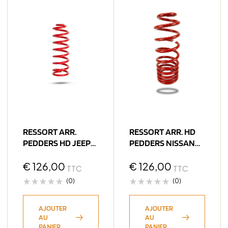
RESSORT ARR.
RESSORT ARR. HD
PEDDERS HD JEEP
PEDDERS NISSAN
JK LWB
NAVARA NP300 /
€
126,00
MERCEDES CLASSE
€
126,00
TTC
TTC
X
(0)
(0)
AJOUTER
AJOUTER
AU
AU
PANIER
PANIER