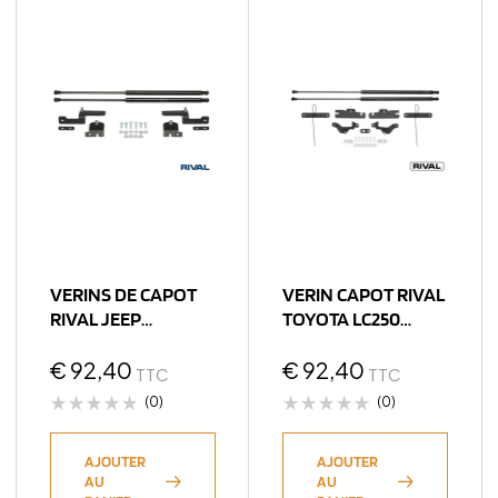
VERINS DE CAPOT
VERIN CAPOT RIVAL
RIVAL JEEP
TOYOTA LC250
WRANGLER 2007-
2025->
2018
€
92,40
€
92,40
TTC
TTC
(0)
(0)
AJOUTER
AJOUTER
AU
AU