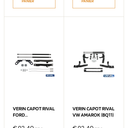
PANIER
PANIER
VERIN CAPOT RIVAL
VERIN CAPOT RIVAL
FORD
VW AMAROK (bQ11)
RANGER/RAPTOR
2023 ->
€
92,40
€
92,40