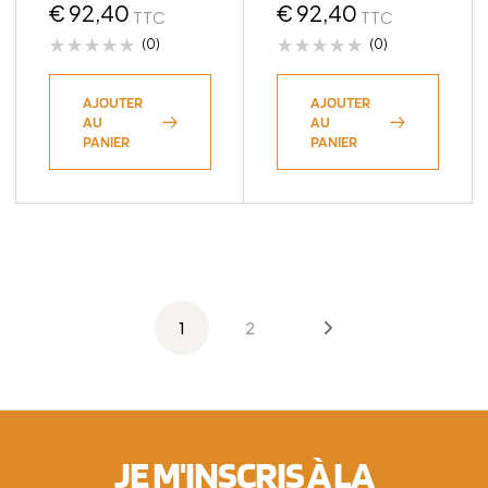
€
92,40
(bQ11)
€
92,40
TTC
TTC
(0)
(0)
AJOUTER
AJOUTER
AU
AU
PANIER
PANIER
1
2
JE M'INSCRIS À LA