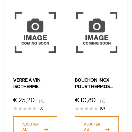
VERRE A VIN
BOUCHON INOX
ISOTHERME
POUR THERMOS
DOMETIC THWT30 –
DOMETIC
30CL LAGUNE
€
25,20
€
10,80
TTC
TTC
(0)
(0)
AJOUTER
AJOUTER
AU
AU