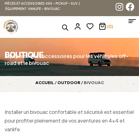
PIÈCES ET ACCESSOIRES 4X4 – PICKUP – SUV |
ÉQUIPEMENT VANLIFE – BIVOUAC
(0)
BOUTIQUE
Équipement et accessoires pour les véhicules off-
road et le bivouac
ACCUEIL
/
OUTDOOR
/ BIVOUAC
Installer un bivouac confortable et sécurisé est essentiel
pour profiter pleinement de vos aventures en 4×4 et
vanlife.