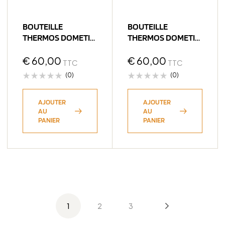
BOUTEILLE
BOUTEILLE
THERMOS DOMETIC
THERMOS DOMETIC
THRM192 – 2L
THRM192 – 2L
ARDOISE
€
60,00
LAGUNE
€
60,00
TTC
TTC
(0)
(0)
AJOUTER
AJOUTER
AU
AU
PANIER
PANIER
1
2
3