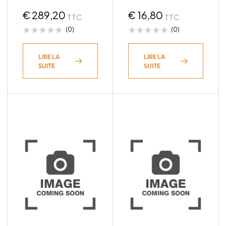
& Wolf Pack Pro –
Front Runner
€
289,20
€
16,80
TTC
TTC
(0)
(0)
LIRE LA
LIRE LA
SUITE
SUITE