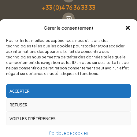
+33 (0)4 76 36 33 33
Gérer le consentement
Formulaire de contact
Pour offrir les meilleures expériences, nous utilisons des
technologies telles que les cookies pour stocker et/ou accéder
Pneus Services Loisirs - Garage Point S - 28 Bd Denfert
aux informations des appareils. Le fait de consentir à ces
technologies nous permettra de traiter des données telles que le
Rochereau, 38500 Voiron
comportement de navigation ou les ID uniques sur ce site. Le fait de
ne pas consentir ou de retirer son consentement peut avoir un effet
négatif sur certaines caractéristiques et fonctions.
Du lundi au vendredi, de 8h30 à 12h00 et de 14h00 à
18h00.
ACCEPTER
REFUSER
RoadTrip Équipement/Pneus Services Loisirs - 2026
Site réalisé par
Cédrine Brun-Tresca
et
Florian Ledru
VOIR LES PRÉFÉRENCES
Politique de cookies