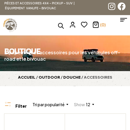
PIÈCES ET ACCESSOIRES 4X4 – PICKUP – SUV |
ÉQUIPEMENT VANLIFE – BIVOUAC
(0)
BOUTIQUE
Équipement et accessoires pour les véhicules off-
road et le bivouac
ACCUEIL
/
OUTDOOR
/
DOUCHE
/ ACCESSOIRES
Tri par popularité
Show
12
Filter