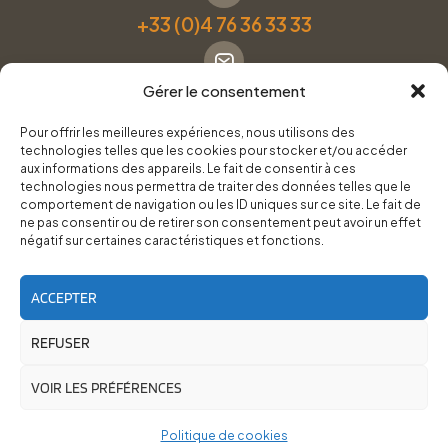
+33 (0)4 76 36 33 33
Gérer le consentement
Formulaire de contact
Pour offrir les meilleures expériences, nous utilisons des
technologies telles que les cookies pour stocker et/ou accéder
Pneus Services Loisirs - Garage Point S - 28 Bd Denfert
aux informations des appareils. Le fait de consentir à ces
technologies nous permettra de traiter des données telles que le
Rochereau, 38500 Voiron
comportement de navigation ou les ID uniques sur ce site. Le fait de
ne pas consentir ou de retirer son consentement peut avoir un effet
négatif sur certaines caractéristiques et fonctions.
Du lundi au vendredi, de 8h30 à 12h00 et de 14h00 à
18h00.
ACCEPTER
REFUSER
RoadTrip Équipement/Pneus Services Loisirs - 2026
Site réalisé par
Cédrine Brun-Tresca
et
Florian Ledru
VOIR LES PRÉFÉRENCES
Politique de cookies