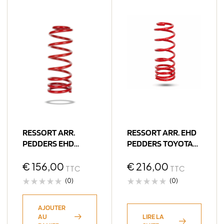
RESSORT ARR.
RESSORT ARR. EHD
PEDDERS EHD
PEDDERS TOYOTA
TOYOTA KDJ12# /
300
KDJ15#
€
156,00
€
216,00
TTC
TTC
(0)
(0)
AJOUTER
AU
LIRE LA