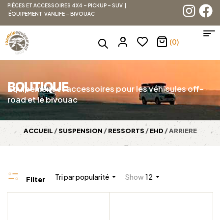
PIÈCES ET ACCESSOIRES 4X4 – PICKUP – SUV |
ÉQUIPEMENT VANLIFE – BIVOUAC
(0)
BOUTIQUE
Équipement et accessoires pour les véhicules off-
road et le bivouac
ACCUEIL
/
SUSPENSION
/
RESSORTS
/
EHD
/ ARRIERE
Tri par popularité
Show
12
Filter