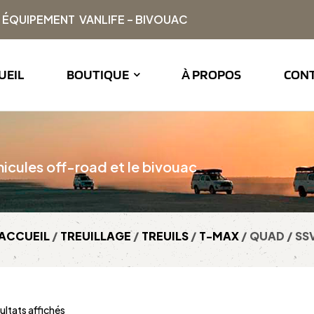
| ÉQUIPEMENT VANLIFE – BIVOUAC
UEIL
BOUTIQUE
À PROPOS
CON
icules off-road et le bivouac
ACCUEIL
/
TREUILLAGE
/
TREUILS
/
T-MAX
/ QUAD / SS
ultats affichés