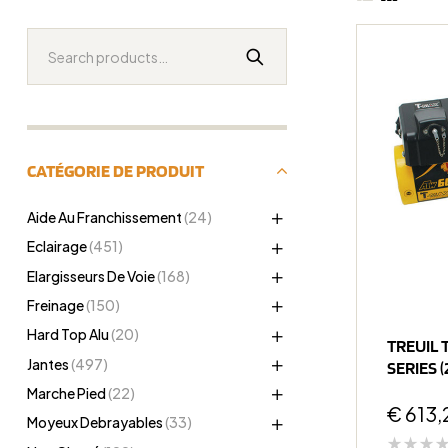
CATÉGORIE DE PRODUIT
Aide Au Franchissement
(24)
Eclairage
(451)
Elargisseurs De Voie
(168)
Freinage
(150)
Hard Top Alu
(20)
TREUIL 
Jantes
(497)
SERIES (
Synthét
Marche Pied
(22)
€
613,
Moyeux Debrayables
(33)