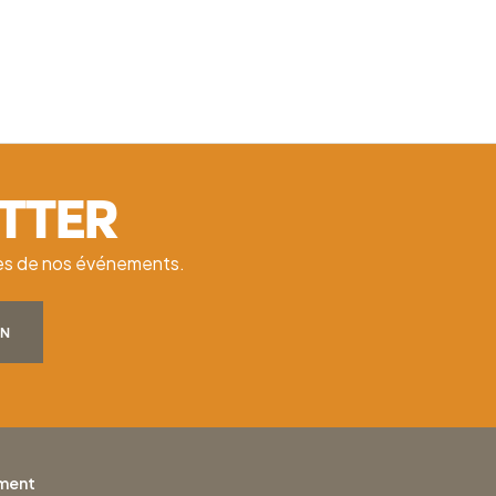
ETTER
ates de nos événements.
ON
ement