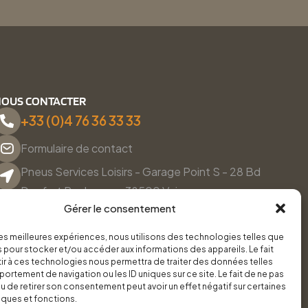
OUS CONTACTER
+33 (0)4 76 36 33 33
Formulaire de contact
Pneus Services Loisirs - Garage Point S - 28 Bd
Denfert Rochereau, 38500 Voiron
Gérer le consentement
Du lundi au vendredi, de 8h30 à 12h00 et de 14h00 à
18h00.
 les meilleures expériences, nous utilisons des technologies telles que
 pour stocker et/ou accéder aux informations des appareils. Le fait
r à ces technologies nous permettra de traiter des données telles
ortement de navigation ou les ID uniques sur ce site. Le fait de ne pas
u de retirer son consentement peut avoir un effet négatif sur certaines
iques et fonctions.