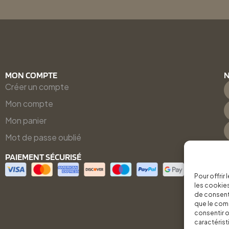
MON COMPTE
N
Créer un compte
Mon compte
Mon panier
Mot de passe oublié
PAIEMENT SÉCURISÉ
Pour offrir
les cookies
de consenti
que le comp
consentir o
caractérist