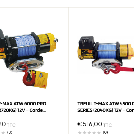
T-MAX ATW 6000 PRO
TREUIL T-MAX ATW 4500 
2720KG) 12V – Corde
SERIES (2040KG) 12V – Co
ique
Synthétique
20
€
516,00
TTC
TTC
(0)
(0)