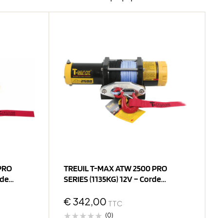
PRO
TREUIL T-MAX ATW 2500 PRO
rde
SERIES (1135KG) 12V – Corde
Synthétique
€
342,00
TTC
(0)