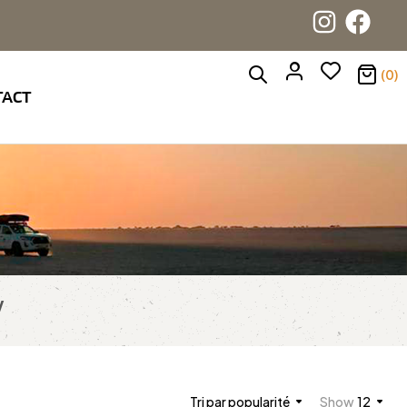
(0)
TACT
V
Tri par popularité
Show
12