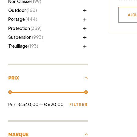
Non Classé
(199)
Outdoor
(160)
AJOU
Portage
(444)
Protection
(339)
Suspension
(993)
Treuillage
(193)
PRIX
Prix :
€ 340,00
—
€ 620,00
FILTRER
MARQUE