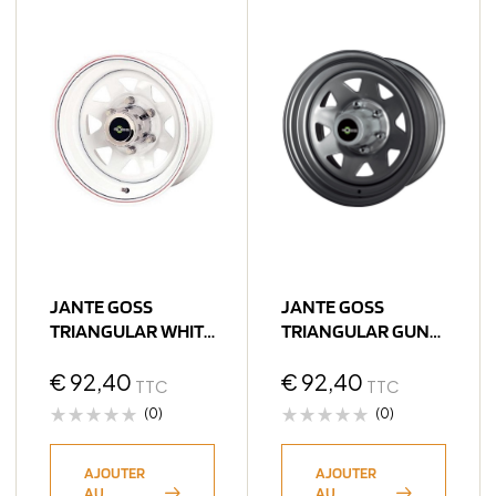
JANTE GOSS
JANTE GOSS
TRIANGULAR WHITE
TRIANGULAR GUN
7X15 6×139.7 ET-6
METAL GRAY 7X15
CB110
€
92,40
6×139.7 ET-6 CB110
€
92,40
TTC
TTC
(0)
(0)
AJOUTER
AJOUTER
AU
AU