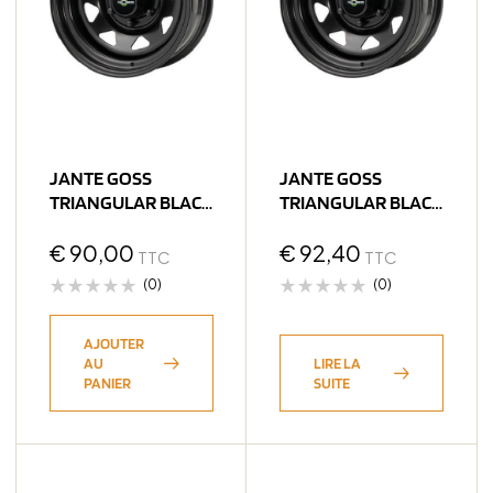
JANTE GOSS
JANTE GOSS
TRIANGULAR BLACK
TRIANGULAR BLACK
6X15 5×139.7 ET0
7X15 6×139.7 ET12
CB110
€
90,00
CB110
€
92,40
TTC
TTC
(0)
(0)
AJOUTER
AU
LIRE LA
PANIER
SUITE