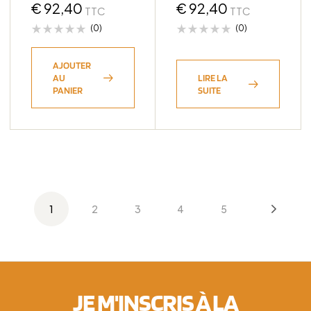
CB110
€
92,40
CB110
€
92,40
TTC
TTC
(0)
(0)
AJOUTER
AU
LIRE LA
PANIER
SUITE
1
2
3
4
5
JE M'INSCRIS À LA