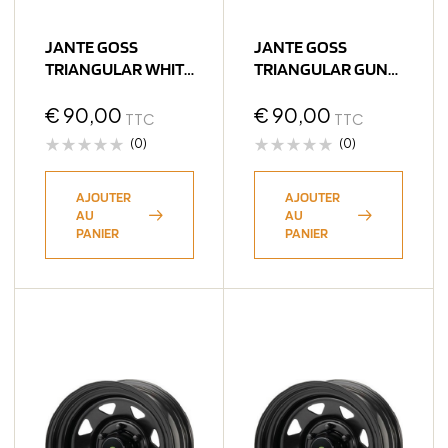
JANTE GOSS
JANTE GOSS
TRIANGULAR WHITE
TRIANGULAR GUN
6X15 5×139.7 ET0
METAL GRAY 6X15
CB110
€
90,00
5×139.7 ET0 CB110
€
90,00
TTC
TTC
(0)
(0)
AJOUTER
AJOUTER
AU
AU
PANIER
PANIER