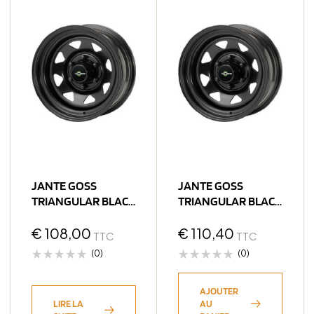
JANTE GOSS
JANTE GOSS
TRIANGULAR BLACK
TRIANGULAR BLACK
8X16 5×130 ET0
10X15 6×139.7 ET-44
CB84
€
108,00
CB110
€
110,40
TTC
TTC
(0)
(0)
AJOUTER
LIRE LA
AU