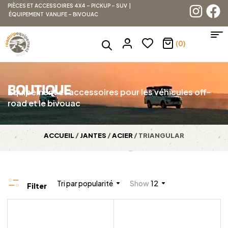
PIÈCES ET ACCESSOIRES 4X4 – PICKUP – SUV |
ÉQUIPEMENT VANLIFE – BIVOUAC
(0)
BOUTIQUE
Équipement et accessoires pour les véhicules off-
road et le bivouac
ACCUEIL
/
JANTES
/
ACIER
/ TRIANGULAR
Tri par popularité
Show
12
Filter