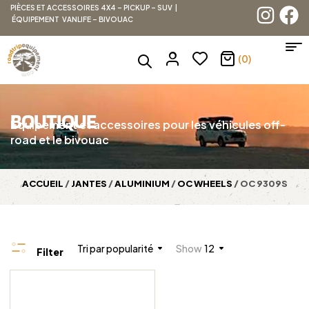
PIÈCES ET ACCESSOIRES 4X4 – PICKUP – SUV |
ÉQUIPEMENT VANLIFE – BIVOUAC
(0)
BOUTIQUE
Équipement et accessoires pour les véhicules off-
road et le bivouac
ACCUEIL
/
JANTES
/
ALUMINIUM
/
OC WHEELS
/ OC 9309S
Tri par popularité
Show
12
Filter