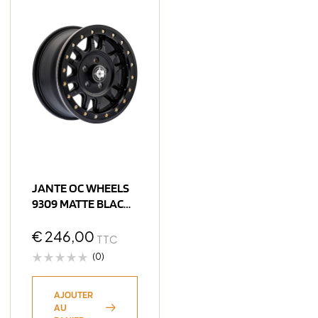
JANTE OC WHEELS
9309 MATTE BLACK
7×15 5×139.7 ET3
CB110
€
246,00
TTC
(0)
AJOUTER
AU