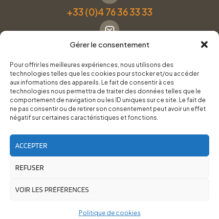
+33 (0)4 76 36 33 33
Gérer le consentement
Formulaire de contact
Pour offrir les meilleures expériences, nous utilisons des
technologies telles que les cookies pour stocker et/ou accéder
Pneus Services Loisirs - Garage Point S - 28 Bd Denfert
aux informations des appareils. Le fait de consentir à ces
technologies nous permettra de traiter des données telles que le
Rochereau, 38500 Voiron
comportement de navigation ou les ID uniques sur ce site. Le fait de
ne pas consentir ou de retirer son consentement peut avoir un effet
négatif sur certaines caractéristiques et fonctions.
Du lundi au vendredi, de 8h30 à 12h00 et de 14h00 à
18h00.
ACCEPTER
REFUSER
RoadTrip Équipement/Pneus Services Loisirs - 2026
Site réalisé par
Cédrine Brun-Tresca
et
Florian Ledru
VOIR LES PRÉFÉRENCES
Politique de cookies