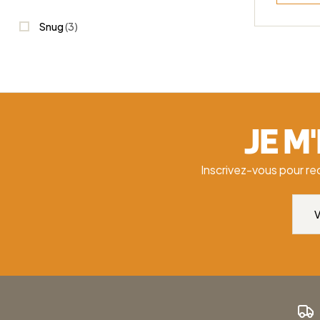
Snug
(3)
JE M
Inscrivez-vous pour re