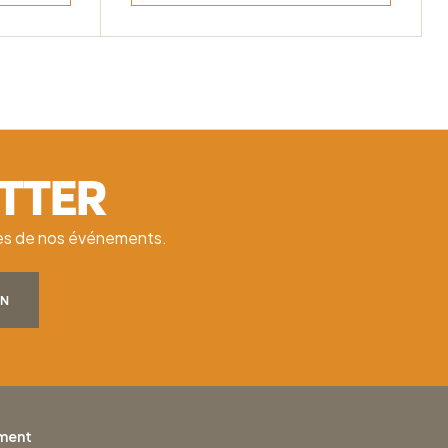
ETTER
ates de nos événements.
ON
ement