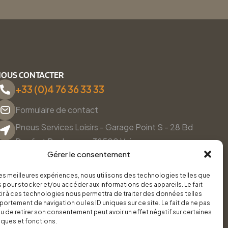
OUS CONTACTER
+33 (0)4 76 36 33 33
Formulaire de contact
Pneus Services Loisirs - Garage Point S - 28 Bd
Denfert Rochereau, 38500 Voiron
Gérer le consentement
Du lundi au vendredi, de 8h30 à 12h00 et de 14h00 à
18h00.
 les meilleures expériences, nous utilisons des technologies telles que
 pour stocker et/ou accéder aux informations des appareils. Le fait
r à ces technologies nous permettra de traiter des données telles
ortement de navigation ou les ID uniques sur ce site. Le fait de ne pas
u de retirer son consentement peut avoir un effet négatif sur certaines
iques et fonctions.