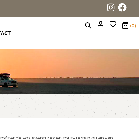
(0)
TACT
rofiter de vos aventures en tout-terrain ou en van