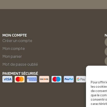
MON COMPTE
N
Créer un compte
Mon compte
Mon panier
Mot de passe oublié
PAIEMENT SÉCURISÉ
Pour offrir
les cookies
de consenti
que le comp
consentir o
caractérist