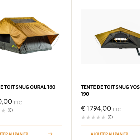
E TOIT SNUG OURAL 160
TENTE DE TOIT SNUG YO
190
0,00
TTC
€
1 794,00
TTC
(0)
(0)
TER AU PANIER
AJOUTER AU PANIER