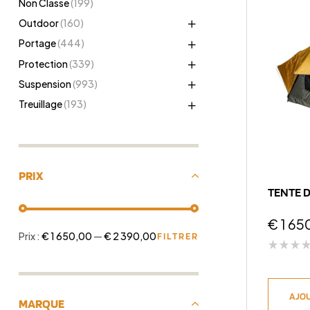
Non Classé
(199)
Outdoor
(160)
Portage
(444)
Protection
(339)
Suspension
(993)
Treuillage
(193)
PRIX
TENTE D
€
1 65
Prix :
€ 1 650,00
—
€ 2 390,00
FILTRER
AJOU
MARQUE