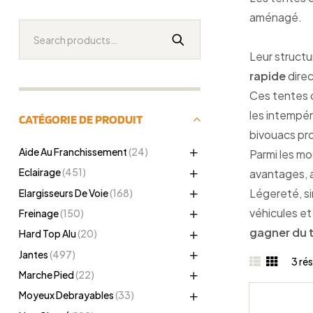
aménagé.
Leur structu
rapide
direc
Ces tentes
les intempér
CATÉGORIE DE PRODUIT
bivouacs pro
Aide Au Franchissement
(24)
Parmi les m
Eclairage
(451)
avantages, 
Légereté, si
Elargisseurs De Voie
(168)
véhicules et
Freinage
(150)
gagner du t
Hard Top Alu
(20)
Jantes
(497)
3 rés
Marche Pied
(22)
Moyeux Debrayables
(33)