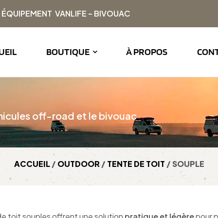
| ÉQUIPEMENT VANLIFE – BIVOUAC
UEIL
BOUTIQUE
À PROPOS
CON
icules off-road et le bivouac
ACCUEIL
/
OUTDOOR
/
TENTE DE TOIT
/ SOUPLE
e toit souples offrent une solution
pratique et légère
pour p