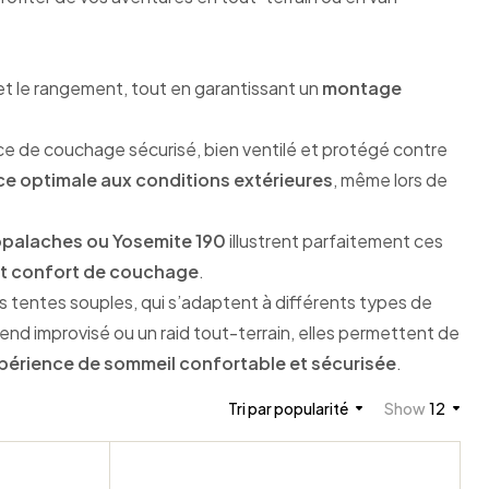
t et le rangement, tout en garantissant un
montage
ace de couchage sécurisé, bien ventilé et protégé contre
ce optimale aux conditions extérieures
, même lors de
ppalaches ou Yosemite 190
illustrent parfaitement ces
n et confort de couchage
.
es tentes souples, qui s’adaptent à différents types de
end improvisé ou un raid tout-terrain, elles permettent de
périence de sommeil confortable et sécurisée
.
Tri par popularité
Show
12