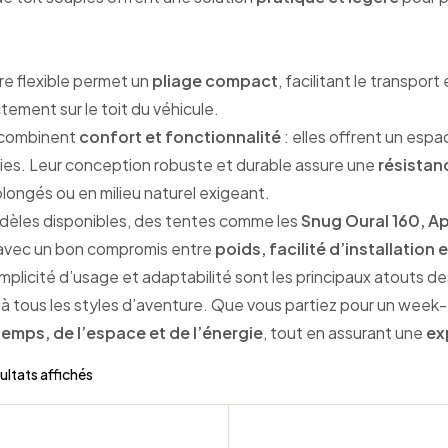
re flexible permet un
pliage compact
, facilitant le transpor
tement sur le toit du véhicule.
 combinent
confort et fonctionnalité
: elles offrent un esp
ies. Leur conception robuste et durable assure une
résistan
longés ou en milieu naturel exigeant.
odèles disponibles, des tentes comme les
Snug Oural 160, A
avec un bon compromis entre
poids, facilité d’installatio
mplicité d’usage et adaptabilité sont les principaux atouts d
 à tous les styles d’aventure. Que vous partiez pour un week-
emps, de l’espace et de l’énergie
, tout en assurant une
ex
ultats affichés