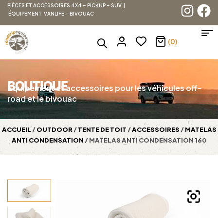
PIÈCES ET ACCESSOIRES 4X4 – PICKUP – SUV |
ÉQUIPEMENT VANLIFE – BIVOUAC
(0)
BOUTIQUE
Équipement et accessoires pour les véhicules off-
road et le bivouac
ACCUEIL
/
OUTDOOR
/
TENTE DE TOIT
/
ACCESSOIRES
/
MATELAS
ANTI CONDENSATION
/ MATELAS ANTI CONDENSATION 160