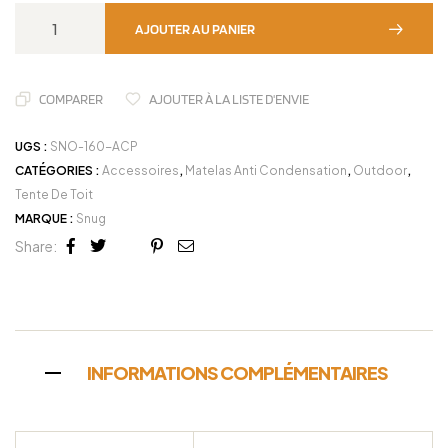
AJOUTER AU PANIER
COMPARER
AJOUTER À LA LISTE D'ENVIE
UGS :
SNO-160-ACP
CATÉGORIES :
Accessoires
,
Matelas Anti Condensation
,
Outdoor
,
Tente De Toit
MARQUE :
Snug
Share:
Facebook
Twitter
Linkedin
Google+
Pinterest
Email
INFORMATIONS COMPLÉMENTAIRES