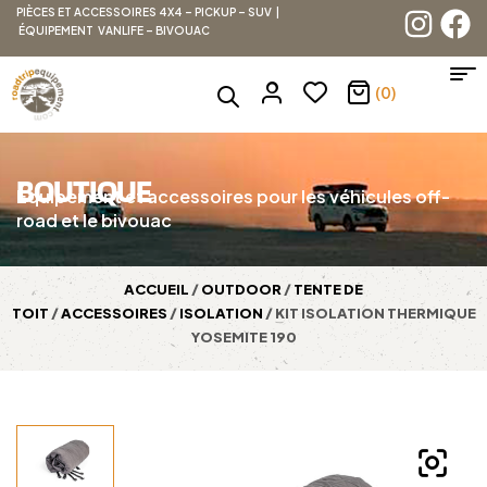
PIÈCES ET ACCESSOIRES 4X4 – PICKUP – SUV |
ÉQUIPEMENT VANLIFE – BIVOUAC
(0)
BOUTIQUE
Équipement et accessoires pour les véhicules off-
road et le bivouac
ACCUEIL
/
OUTDOOR
/
TENTE DE
TOIT
/
ACCESSOIRES
/
ISOLATION
/ KIT ISOLATION THERMIQUE
YOSEMITE 190