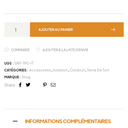
AJOUTER AU PANIER
COMPARER
AJOUTER À LA LISTE D'ENVIE
UGS :
SNY-190-IT
CATÉGORIES :
Accessoires
,
Isolation
,
Outdoor
,
Tente De Toit
MARQUE :
Snug
Share:
Facebook
Twitter
Linkedin
Google+
Pinterest
Email
INFORMATIONS COMPLÉMENTAIRES