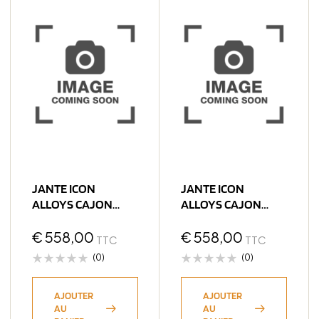
JANTE ICON
JANTE ICON
ALLOYS CAJON
ALLOYS CAJON
BRONZE 9 X 20
BRONZE 9 X 20
5×127 ET16 CB71.6
€
558,00
6×139.7 ET16 CB106.1
€
558,00
TTC
TTC
(0)
(0)
AJOUTER
AJOUTER
AU
AU