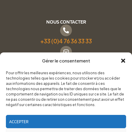
NOUS CONTACTER
+33 (0)4 76 36 33 33
Gérer le consentement
Formulaire de contact
Pour offrir les meilleures expériences, nous utilisons des
technologies telles que les cookies pour stocker et/ou accéder
Pneus Services Loisirs - Garage Point S - 28 Bd Denfert
aux informations des appareils. Le fait de consentir à ces
technologies nous permettra de traiter des données telles que le
Rochereau, 38500 Voiron
comportement de navigation ou les ID uniques sur ce site. Le fait de
ne pas consentir ou de retirer son consentement peut avoir un effet
négatif sur certaines caractéristiques et fonctions.
Du lundi au vendredi, de 8h30 à 12h00 et de 14h00 à
18h00.
ACCEPTER