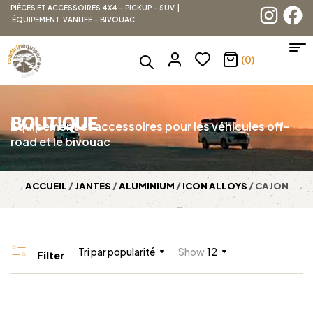
PIÈCES ET ACCESSOIRES 4X4 – PICKUP – SUV |
ÉQUIPEMENT VANLIFE – BIVOUAC
(0)
BOUTIQUE
Équipement et accessoires pour les véhicules off-
road et le bivouac
ACCUEIL
/
JANTES
/
ALUMINIUM
/
ICON ALLOYS
/ CAJON
Tri par popularité
Show
12
Filter