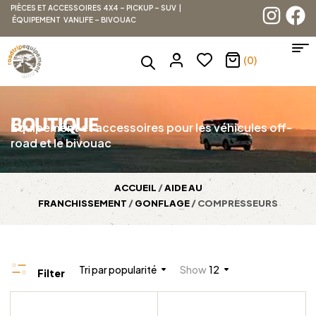
PIÈCES ET ACCESSOIRES 4X4 – PICKUP – SUV |
ÉQUIPEMENT VANLIFE – BIVOUAC
(0)
BOUTIQUE
Équipement et accessoires pour les véhicules off-
road et le bivouac
ACCUEIL
/
AIDE AU
FRANCHISSEMENT
/
GONFLAGE
/ COMPRESSEURS
Tri par popularité
Show
12
Filter