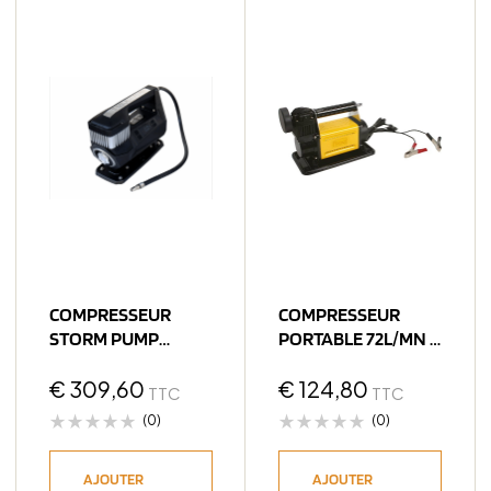
COMPRESSEUR
COMPRESSEUR
STORM PUMP
PORTABLE 72L/MN –
190L/MN – 12V
12V
€
309,60
€
124,80
TTC
TTC
(0)
(0)
AJOUTER
AJOUTER