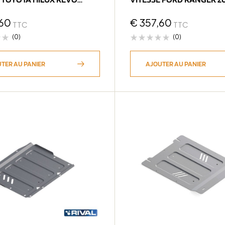
(bP11)
60
€
357,60
TTC
TTC
(0)
(0)
TER AU PANIER
AJOUTER AU PANIER