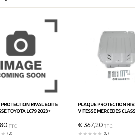
 PROTECTION RIVAL BOITE
PLAQUE PROTECTION RIV
SSE TOYOTA LC79 2023+
VITESSE MERCEDES CLAS
2018-> (bP21
,80
€
367,20
TTC
TTC
(0)
(0)