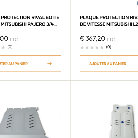
 PROTECTION RIVAL BOITE
PLAQUE PROTECTION RIV
 MITSUBISHI PAJERO 3/4
DE VITESSE MITSUBISHI L200 2
(b
> (bO
,00
€
367,20
TTC
TTC
(0)
(0)
TER AU PANIER
AJOUTER AU PANIER