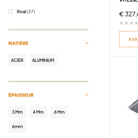
(bO22)
Rival
(37)
€
327,
AJOU
MATIÈRE
ACIER
ALUMINIUM
ÉPAISSEUR
3 Mm
4 Mm
6 Mm
6mm