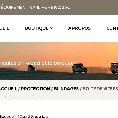
| ÉQUIPEMENT VANLIFE – BIVOUAC
UEIL
BOUTIQUE
À PROPOS
CON
icules off-road et le bivouac
ACCUEIL
/
PROTECTION
/
BLINDAGES
/ BOITE DE VITES
chage de 1–12 sur 39 résultats