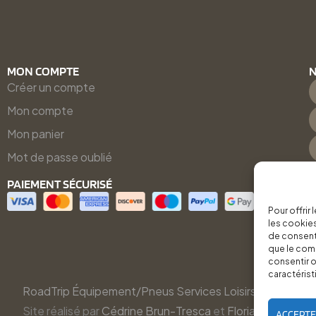
MON COMPTE
N
Créer un compte
Mon compte
Mon panier
Mot de passe oublié
PAIEMENT SÉCURISÉ
Pour offrir
les cookies
de consenti
que le comp
consentir o
caractérist
RoadTrip Équipement/Pneus Services Loisirs - 2026
Site réalisé par
Cédrine Brun-Tresca
et
Florian Ledru
ACCEPT