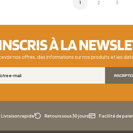
1
2
3
'INSCRIS À LA NEWSL
cevoir nos offres, des informations sur nos produits et les d
INSCRIPTI
Livraison rapide
Retours sous 30 jours
Facilité de pai