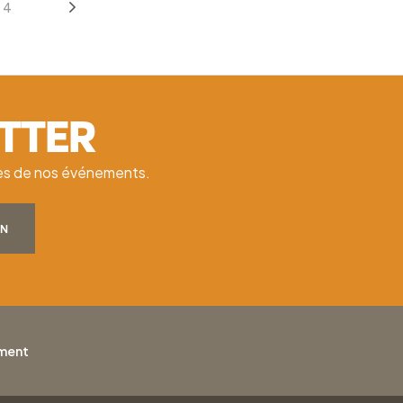
4
ETTER
ates de nos événements.
ON
ement