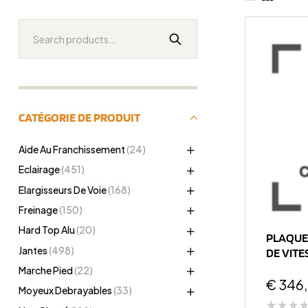
CATÉGORIE DE PRODUIT
Aide Au Franchissement
(24)
Eclairage
(451)
Elargisseurs De Voie
(168)
Freinage
(150)
Hard Top Alu
(20)
PLAQUE
Jantes
(498)
DE VITE
Marche Pied
(22)
€
346
Moyeux Debrayables
(33)