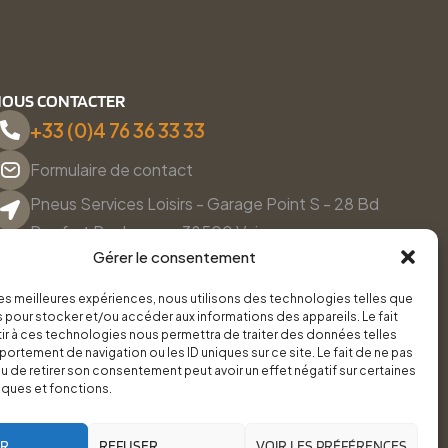
OUS CONTACTER
+33 (0)4 76 36 33 33
Formulaire de contact
Pneus Services Loisirs - Garage Point S - 28 Bd
Denfert Rochereau, 38500 Voiron
Gérer le consentement
Du lundi au vendredi, de 8h30 à 12h00 et de 14h00 à
18h00.
 les meilleures expériences, nous utilisons des technologies telles que
 pour stocker et/ou accéder aux informations des appareils. Le fait
r à ces technologies nous permettra de traiter des données telles
ortement de navigation ou les ID uniques sur ce site. Le fait de ne pas
u de retirer son consentement peut avoir un effet négatif sur certaines
iques et fonctions.
ER
REFUSER
VOIR LES PRÉFÉRENCES