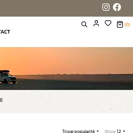
(0)
TACT
SE
Tri par popularité
Show
12