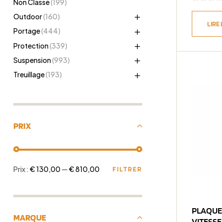
Non Classé
(199)
Outdoor
(160)
LIRE 
Portage
(444)
Protection
(339)
Suspension
(993)
Treuillage
(193)
PRIX
Prix :
€ 130,00
—
€ 810,00
FILTRER
PLAQUE
MARQUE
VITESSE