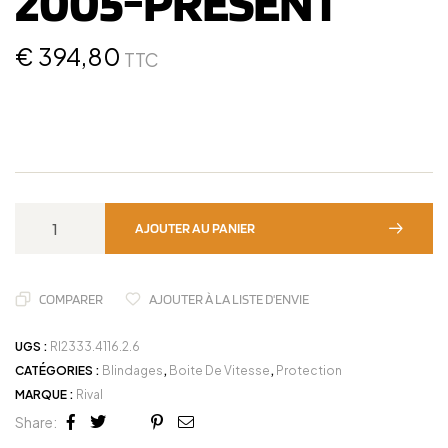
2005-PRESENT
€
394,80
TTC
AJOUTER AU PANIER
COMPARER
AJOUTER À LA LISTE D'ENVIE
UGS :
RI2333.4116.2.6
CATÉGORIES :
Blindages
,
Boite De Vitesse
,
Protection
MARQUE :
Rival
Share:
Facebook
Twitter
Linkedin
Google+
Pinterest
Email