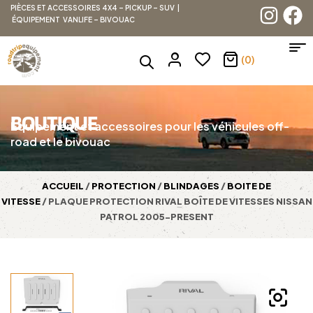
PIÈCES ET ACCESSOIRES 4X4 – PICKUP – SUV |
ÉQUIPEMENT VANLIFE – BIVOUAC
(0)
BOUTIQUE
Équipement et accessoires pour les véhicules off-
road et le bivouac
ACCUEIL
/
PROTECTION
/
BLINDAGES
/
BOITE DE
VITESSE
/ PLAQUE PROTECTION RIVAL BOÎTE DE VITESSES NISSAN
PATROL 2005-PRESENT