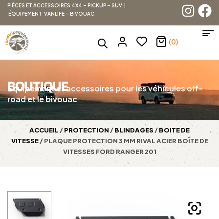
PIÈCES ET ACCESSOIRES 4X4 – PICKUP – SUV |
ÉQUIPEMENT VANLIFE – BIVOUAC
(0)
BOUTIQUE
Équipement et accessoires pour les véhicules off-
road et le bivouac
ACCUEIL
/
PROTECTION
/
BLINDAGES
/
BOITE DE
VITESSE
/ PLAQUE PROTECTION 3 MM RIVAL ACIER BOÎTE DE
VITESSES FORD RANGER 201