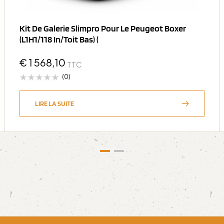
Kit De Galerie Slimpro Pour Le Peugeot Boxer
(L1H1/118 In/Toit Bas) (
€
1 568,10
TTC
(0)
LIRE LA SUITE