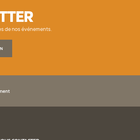
ETTER
ates de nos événements.
ON
ement