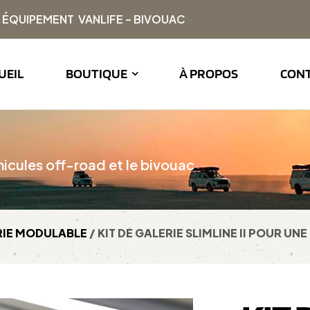
| ÉQUIPEMENT VANLIFE – BIVOUAC
UEIL
BOUTIQUE
À PROPOS
CON
icules off-road et le bivouac
RIE MODULABLE
/ KIT DE GALERIE SLIMLINE II POUR U