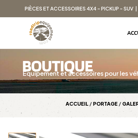
PIÈCES ET ACCESSOIRES 4X4 – PICKUP – SUV 
ACC
BOUTIQUE
Équipement et accessoires pour les véh
ACCUEIL
/
PORTAGE
/
GALE