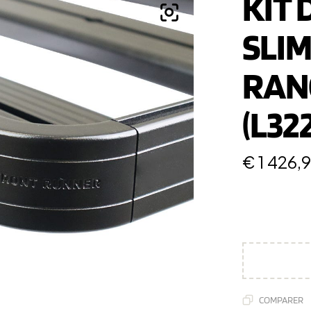
KIT 
SLIM
RAN
(L322
€
1 426,
COMPARER