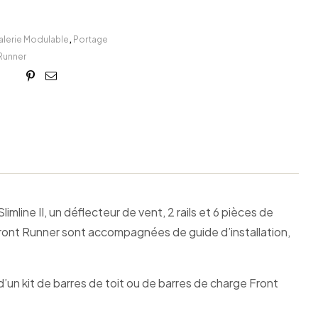
alerie Modulable
,
Portage
Runner
book
itter
Linkedin
Google+
Pinterest
Email
mline II, un déflecteur de vent, 2 rails et 6 pièces de
 Front Runner sont accompagnées de guide d’installation,
un kit de barres de toit ou de barres de charge Front