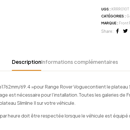
UGS :
KRRR010T
CATÉGORIES :
G
MARQUE :
Front 
Share:
Face
Tw
Description
Informations complémentaires
t de1762mm/69.4 »pour Range Rover Voguecontient le plateau Sli
age est nécessaire pour l’installation.Toutes les galeries de
ateau Slimline II sur votre véhicule.
r heure doit être respectée lorsque le véhicule est équipé d’