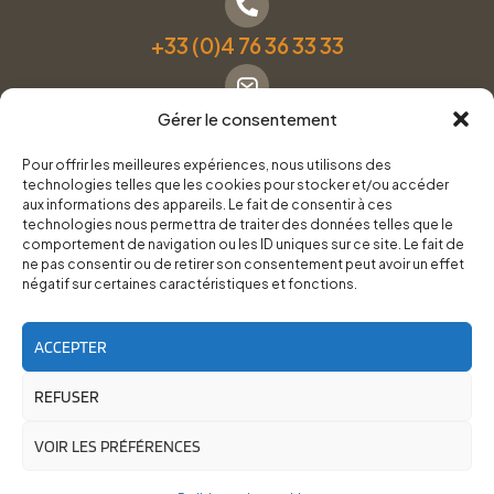
+33 (0)4 76 36 33 33
Gérer le consentement
Formulaire de contact
Pour offrir les meilleures expériences, nous utilisons des
technologies telles que les cookies pour stocker et/ou accéder
Pneus Services Loisirs - Garage Point S - 28 Bd Denfert
aux informations des appareils. Le fait de consentir à ces
technologies nous permettra de traiter des données telles que le
Rochereau, 38500 Voiron
comportement de navigation ou les ID uniques sur ce site. Le fait de
ne pas consentir ou de retirer son consentement peut avoir un effet
négatif sur certaines caractéristiques et fonctions.
Du lundi au vendredi, de 8h30 à 12h00 et de 14h00 à
18h00.
ACCEPTER
REFUSER
RoadTrip Équipement/Pneus Services Loisirs - 2026
Site réalisé par
Cédrine Brun-Tresca
et
Florian Ledru
VOIR LES PRÉFÉRENCES