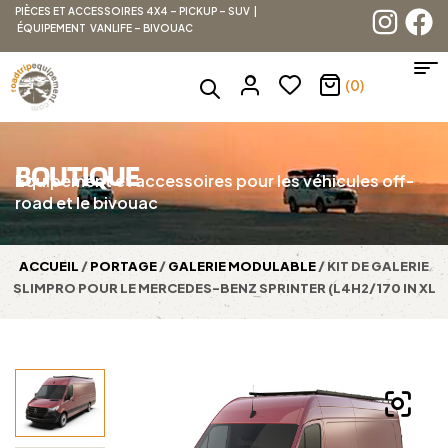
PIÈCES ET ACCESSOIRES 4X4 – PICKUP – SUV |
ÉQUIPEMENT VANLIFE – BIVOUAC
(0)
BOUTIQUE
Équipement et accessoires pour les véhicules off-
road et le bivouac
ACCUEIL
/
PORTAGE
/
GALERIE MODULABLE
/ KIT DE GALERIE
SLIMPRO POUR LE MERCEDES-BENZ SPRINTER (L4H2/170 IN XL