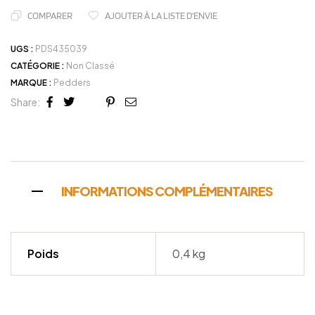
COMPARER
AJOUTER À LA LISTE D'ENVIE
UGS :
PDS435039
CATÉGORIE :
Non Classé
MARQUE :
Pedders
Share:
Facebook
Twitter
Linkedin
Google+
Pinterest
Email
INFORMATIONS COMPLÉMENTAIRES
Poids
0,4 kg