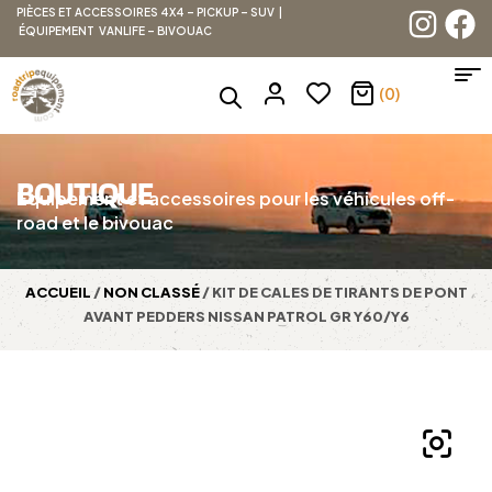
PIÈCES ET ACCESSOIRES 4X4 – PICKUP – SUV |
ÉQUIPEMENT VANLIFE – BIVOUAC
(0)
BOUTIQUE
Équipement et accessoires pour les véhicules off-
road et le bivouac
ACCUEIL
/
NON CLASSÉ
/ KIT DE CALES DE TIRANTS DE PONT
AVANT PEDDERS NISSAN PATROL GR Y60/Y6