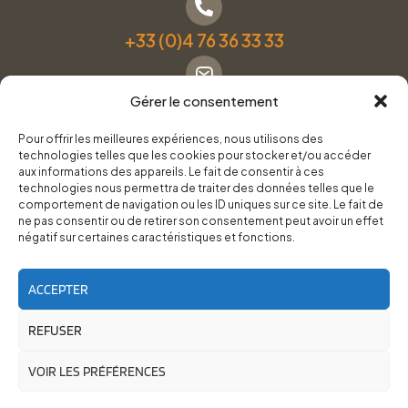
+33 (0)4 76 36 33 33
Gérer le consentement
Formulaire de contact
Pour offrir les meilleures expériences, nous utilisons des
technologies telles que les cookies pour stocker et/ou accéder
Pneus Services Loisirs - Garage Point S - 28 Bd Denfert
aux informations des appareils. Le fait de consentir à ces
technologies nous permettra de traiter des données telles que le
Rochereau, 38500 Voiron
comportement de navigation ou les ID uniques sur ce site. Le fait de
ne pas consentir ou de retirer son consentement peut avoir un effet
négatif sur certaines caractéristiques et fonctions.
Du lundi au vendredi, de 8h30 à 12h00 et de 14h00 à
18h00.
ACCEPTER
REFUSER
RoadTrip Équipement/Pneus Services Loisirs - 2026
Site réalisé par
Cédrine Brun-Tresca
et
Florian Ledru
VOIR LES PRÉFÉRENCES