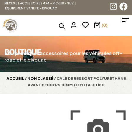
PIÈCES ET ACCESSOIRES 4X4 – PICKUP – SUV |
ÉQUIPEMENT VANLIFE – BIVOUAC
(0)
BOUTIQUE
Équipement et accessoires pour les véhicules off-
road et le bivouac
ACCUEIL
/
NON CLASSÉ
/ CALE DE RESSORT POLYURETHANE
AVANT PEDDERS 10MM TOYOTA HDJ80