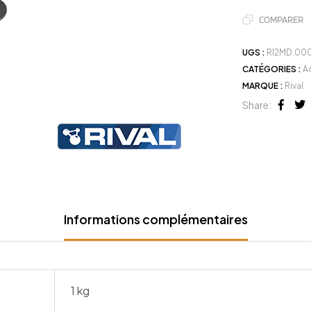
COMPARER
UGS :
RI2MD.000
CATÉGORIES :
A
MARQUE :
Rival
Share:
Face
Tw
Informations complémentaires
1 kg