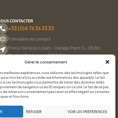
OUS CONTACTER
+33 (0)4 76 36 33 33
Formulaire de contact
Pneus Services Loisirs - Garage Point S - 28 Bd
Denfert Rochereau, 38500 Voiron
Gérer le consentement
Du lundi au vendredi, de 8h30 à 12h00 et de 14h00 à
18h00.
 les meilleures expériences, nous utilisons des technologies telles que
 pour stocker et/ou accéder aux informations des appareils. Le fait
r à ces technologies nous permettra de traiter des données telles
ortement de navigation ou les ID uniques sur ce site. Le fait de ne pas
u de retirer son consentement peut avoir un effet négatif sur certaines
iques et fonctions.
ER
REFUSER
VOIR LES PRÉFÉRENCES