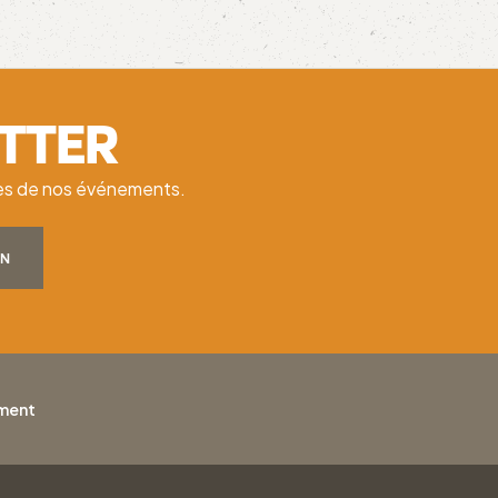
ETTER
ates de nos événements.
ON
ement