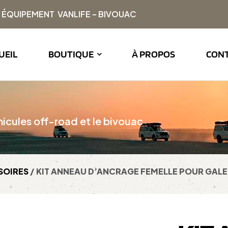
| ÉQUIPEMENT VANLIFE – BIVOUAC
UEIL
BOUTIQUE
À PROPOS
CON
icules off-road et le bivouac
SOIRES
/ KIT ANNEAU D’ANCRAGE FEMELLE POUR GALER