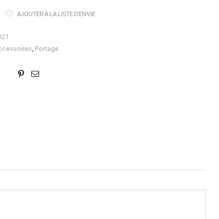
AJOUTER À LA LISTE D'ENVIE
2.1
ccessoires
,
Portage
book
itter
Linkedin
Google+
Pinterest
Email