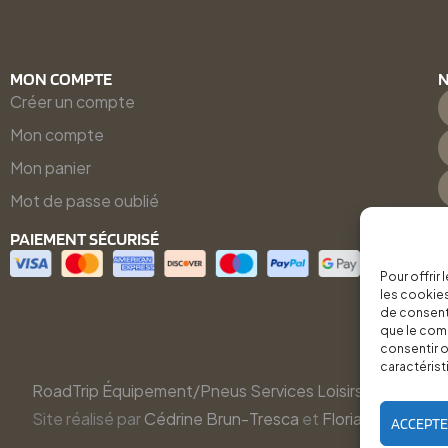
MON COMPTE
N
Créer un compte
Mon compte
Mon panier
Mot de passe oublié
PAIEMENT SÉCURISÉ
Pour offrir
les cookies
de consenti
que le comp
consentir o
caractérist
RoadTrip Équipement/Pneus Services Loisirs - 2026
Site réalisé par
Cédrine Brun-Tresca
et
Florian Ledru
ACCEPT