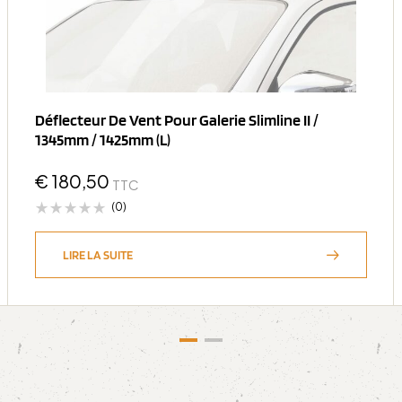
Déflecteur De Vent Pour Galerie Slimline II /
1345mm / 1425mm (l)
€
180,50
TTC
(0)
LIRE LA SUITE