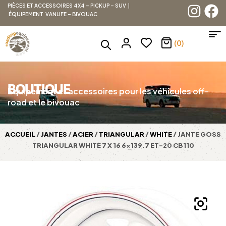
PIÈCES ET ACCESSOIRES 4X4 – PICKUP – SUV |
ÉQUIPEMENT VANLIFE – BIVOUAC
(0)
BOUTIQUE
Équipement et accessoires pour les véhicules off-
road et le bivouac
ACCUEIL
/
JANTES
/
ACIER
/
TRIANGULAR
/
WHITE
/ JANTE GOSS
TRIANGULAR WHITE 7 X 16 6×139.7 ET-20 CB110