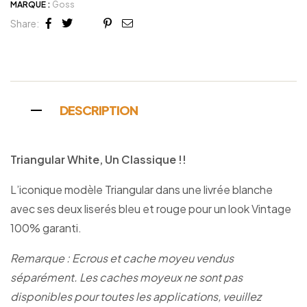
MARQUE :
Goss
Share:
Facebook
Twitter
Linkedin
Google+
Pinterest
Email
DESCRIPTION
Triangular White, Un Classique !!
L’iconique modèle Triangular dans une livrée blanche
avec ses deux liserés bleu et rouge pour un look Vintage
100% garanti.
Remarque : Ecrous et cache moyeu vendus
séparément. Les caches moyeux ne sont pas
disponibles pour toutes les applications, veuillez