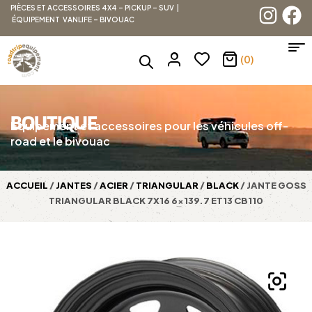
PIÈCES ET ACCESSOIRES 4X4 – PICKUP – SUV |
ÉQUIPEMENT VANLIFE – BIVOUAC
(0)
BOUTIQUE
Équipement et accessoires pour les véhicules off-
road et le bivouac
ACCUEIL
/
JANTES
/
ACIER
/
TRIANGULAR
/
BLACK
/ JANTE GOSS
TRIANGULAR BLACK 7X16 6×139.7 ET13 CB110