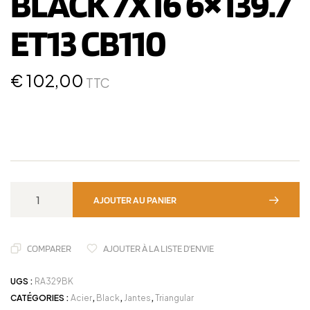
BLACK 7X16 6×139.7
ET13 CB110
€
102,00
TTC
AJOUTER AU PANIER
COMPARER
AJOUTER À LA LISTE D'ENVIE
UGS :
RA329BK
CATÉGORIES :
Acier
,
Black
,
Jantes
,
Triangular