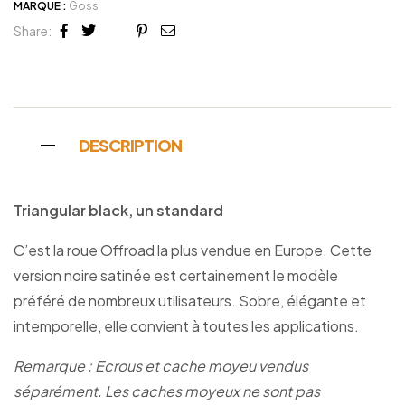
MARQUE :
Goss
Share:
Facebook
Twitter
Linkedin
Google+
Pinterest
Email
DESCRIPTION
Triangular black, un standard
C’est la roue Offroad la plus vendue en Europe. Cette
version noire satinée est certainement le modèle
préféré de nombreux utilisateurs. Sobre, élégante et
intemporelle, elle convient à toutes les applications.
Remarque : Ecrous et cache moyeu vendus
séparément. Les caches moyeux ne sont pas