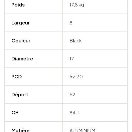
Poids
17,8 kg
Largeur
8
Couleur
Black
Diametre
17
PCD
6×130
Déport
52
CB
84.1
Matière
ALUMINIUM