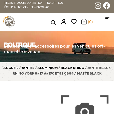
PIÈCES ET ACCESSOIRES 4X4 – PICKUP – SUV |
ÉQUIPEMENT VANLIFE – BIVOUAC
(0)
BOUTIQUE
Équipement et accessoires pour les véhicules off-
road et le bivouac
ACCUEIL
/
JANTES
/
ALUMINIUM
/
BLACK RHINO
/ JANTE BLACK
RHINO YORK 8×17 6×130 ET52 CB84.1 MATTE BLACK