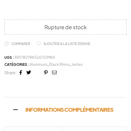
Rupture de stock
COMPARER
AJOUTER À LA LISTE D'ENVIE
UGS :
BR1780YRK526130M84
CATÉGORIES :
Aluminium
,
Black Rhino
,
Jantes
Share:
Facebook
Twitter
Linkedin
Google+
Pinterest
Email
INFORMATIONS COMPLÉMENTAIRES