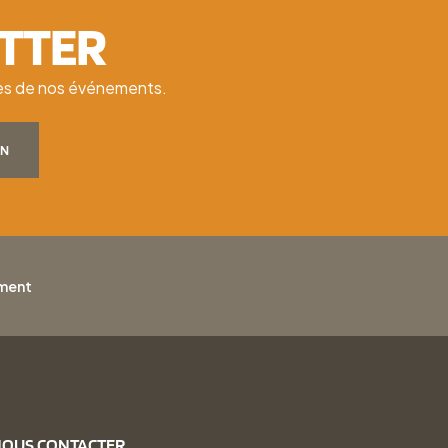
ETTER
ates de nos événements.
ON
ement
OUS CONTACTER