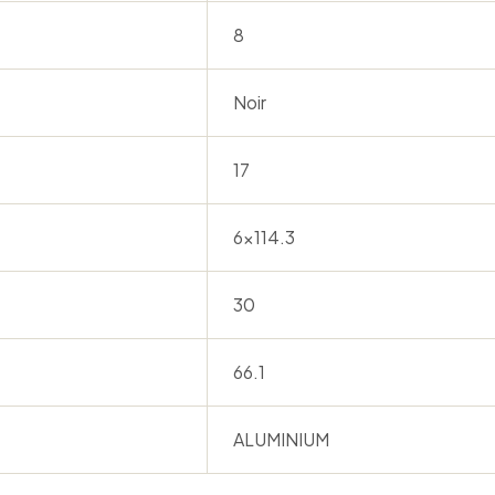
8
Noir
17
6×114.3
30
66.1
ALUMINIUM