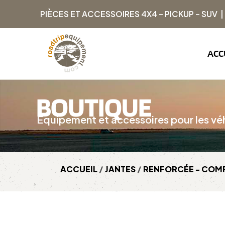
PIÈCES ET ACCESSOIRES 4X4 – PICKUP – SUV 
ACC
BOUTIQUE
Équipement et accessoires pour les véh
ACCUEIL
/
JANTES
/
RENFORCÉE - COMP