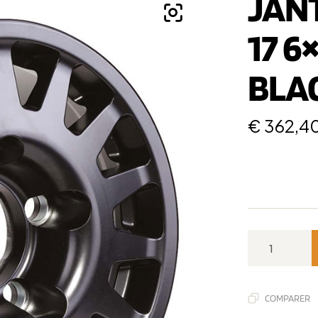
JAN
17 6×
BLA
€
362,4
COMPARER