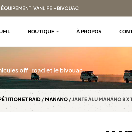
| ÉQUIPEMENT VANLIFE – BIVOUAC
UEIL
BOUTIQUE
À PROPOS
CON
icules off-road et le bivouac
ÉTITION ET RAID
/
MANANO
/ JANTE ALU MANANO 8 X 1