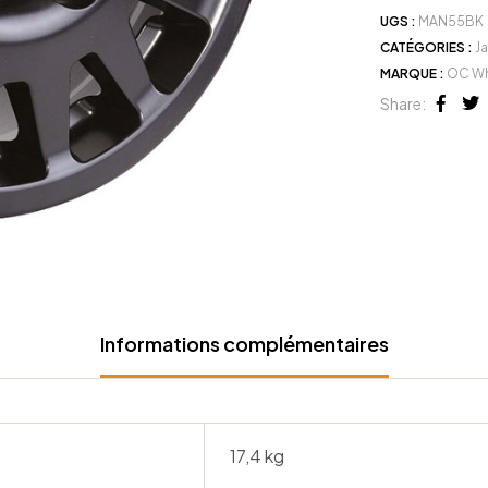
UGS :
MAN55BK
CATÉGORIES :
J
MARQUE :
OC Wh
Share:
Face
Tw
Informations complémentaires
17,4 kg