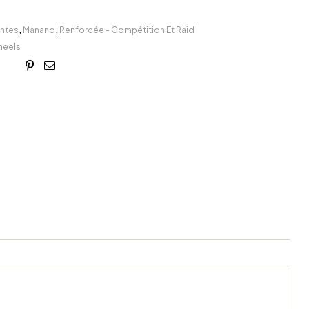
antes
,
Manano
,
Renforcée - Compétition Et Raid
eels
book
itter
Linkedin
Google+
Pinterest
Email