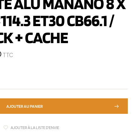
TE ALU MANANO 8 X
114.3 ET30 CB66.1 /
CK + CACHE
0
TTC
AJOUTER AU PANIER
AJOUTER À LA LISTE D'ENVIE