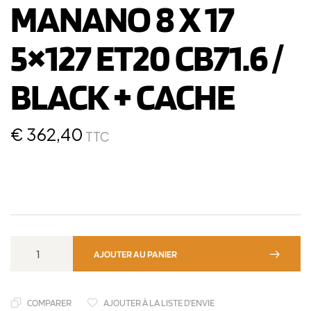
MANANO 8 X 17
5×127 ET20 CB71.6 /
BLACK + CACHE
€
362,40
TTC
AJOUTER AU PANIER
COMPARER
AJOUTER À LA LISTE D'ENVIE