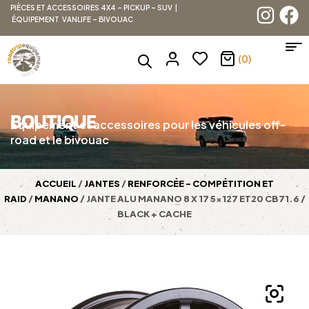
PIÈCES ET ACCESSOIRES 4X4 – PICKUP – SUV |
ÉQUIPEMENT VANLIFE – BIVOUAC
(0)
BOUTIQUE
Équipement et accessoires pour les véhicules off-
road et le bivouac
ACCUEIL
/
JANTES
/
RENFORCÉE - COMPÉTITION ET
RAID
/
MANANO
/ JANTE ALU MANANO 8 X 17 5×127 ET20 CB71.6 /
BLACK + CACHE