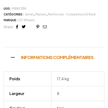
UGS :
MAN53BK
CATÉGORIES :
Jantes
,
Manano
,
Renforcée - Compétition Et Raid
MARQUE :
OC Wheels
Share:
Facebook
Twitter
Linkedin
Google+
Pinterest
Email
INFORMATIONS COMPLÉMENTAIRES
Poids
17,4 kg
Largeur
8