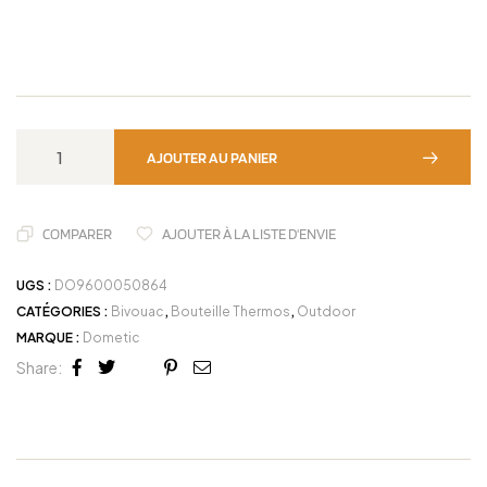
AJOUTER AU PANIER
COMPARER
AJOUTER À LA LISTE D'ENVIE
UGS :
DO9600050864
CATÉGORIES :
Bivouac
,
Bouteille Thermos
,
Outdoor
MARQUE :
Dometic
Share:
Facebook
Twitter
Linkedin
Google+
Pinterest
Email