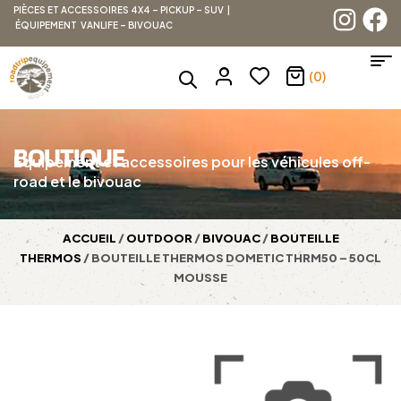
PIÈCES ET ACCESSOIRES 4X4 – PICKUP – SUV |
ÉQUIPEMENT VANLIFE – BIVOUAC
(0)
BOUTIQUE
Équipement et accessoires pour les véhicules off-
road et le bivouac
ACCUEIL
/
OUTDOOR
/
BIVOUAC
/
BOUTEILLE
THERMOS
/ BOUTEILLE THERMOS DOMETIC THRM50 – 50CL
MOUSSE