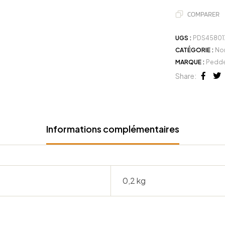
COMPARER
UGS :
PDS45801
CATÉGORIE :
No
MARQUE :
Pedde
Share:
Face
Tw
Informations complémentaires
0,2 kg