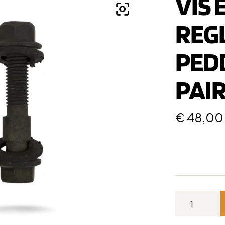
VIS
REG
PEDD
PAI
€
48,00