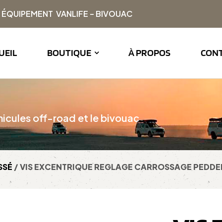
| ÉQUIPEMENT VANLIFE – BIVOUAC
UEIL
BOUTIQUE
À PROPOS
CON
icules off-road et le bivouac
SSÉ
/ VIS EXCENTRIQUE REGLAGE CARROSSAGE PEDDERS