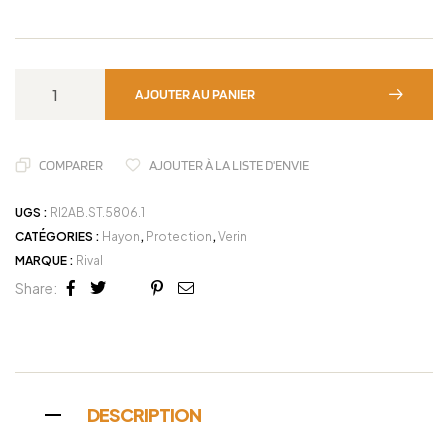
AJOUTER AU PANIER
COMPARER
AJOUTER À LA LISTE D'ENVIE
UGS :
RI2AB.ST.5806.1
CATÉGORIES :
Hayon
,
Protection
,
Verin
MARQUE :
Rival
Share:
Facebook
Twitter
Linkedin
Google+
Pinterest
Email
DESCRIPTION