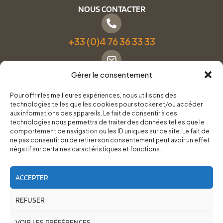
NOUS CONTACTER
+33 (0)4 76 36 33 33
Gérer le consentement
Formulaire de contact
Pour offrir les meilleures expériences, nous utilisons des
technologies telles que les cookies pour stocker et/ou accéder
Pneus Services Loisirs - Garage Point S - 28 Bd Denfert
aux informations des appareils. Le fait de consentir à ces
technologies nous permettra de traiter des données telles que le
Rochereau, 38500 Voiron
comportement de navigation ou les ID uniques sur ce site. Le fait de
ne pas consentir ou de retirer son consentement peut avoir un effet
négatif sur certaines caractéristiques et fonctions.
Du lundi au vendredi, de 8h30 à 12h00 et de 14h00 à
18h00.
ACCEPTER
REFUSER
RoadTrip Équipement/Pneus Services Loisirs - 2026
Site réalisé par
Cédrine Brun-Tresca
et
Florian Ledru
VOIR LES PRÉFÉRENCES