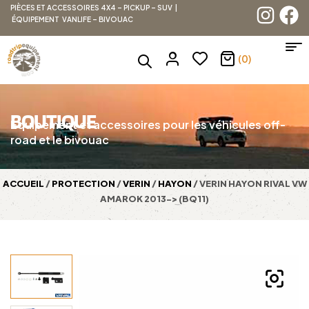
PIÈCES ET ACCESSOIRES 4X4 – PICKUP – SUV |
ÉQUIPEMENT VANLIFE – BIVOUAC
(0)
BOUTIQUE
Équipement et accessoires pour les véhicules off-
road et le bivouac
ACCUEIL
/
PROTECTION
/
VERIN
/
HAYON
/ VERIN HAYON RIVAL VW
AMAROK 2013-> (BQ11)