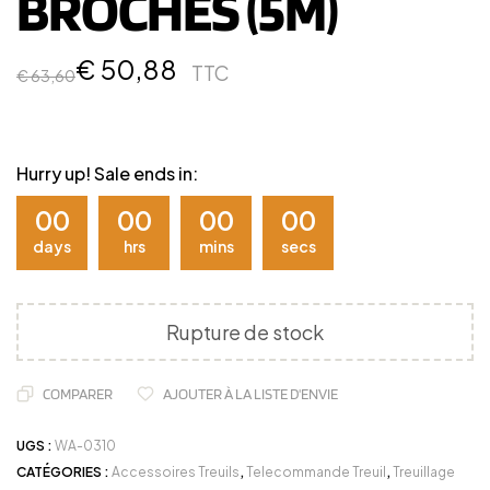
BROCHES (5M)
€
50,88
TTC
€
63,60
Hurry up! Sale ends in:
00
00
00
00
days
hrs
mins
secs
Rupture de stock
COMPARER
AJOUTER À LA LISTE D'ENVIE
UGS :
WA-0310
CATÉGORIES :
Accessoires Treuils
,
Telecommande Treuil
,
Treuillage