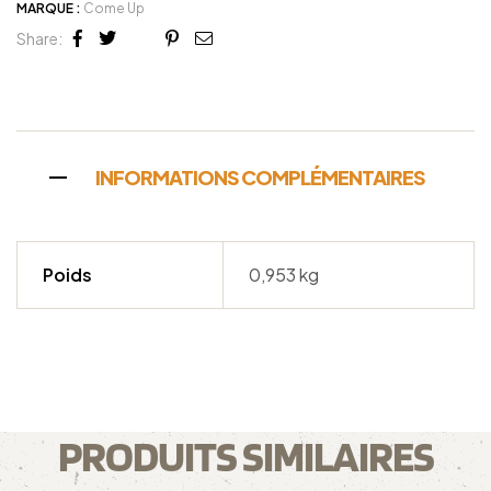
MARQUE :
Come Up
Share:
Facebook
Twitter
Linkedin
Google+
Pinterest
Email
INFORMATIONS COMPLÉMENTAIRES
Poids
0,953 kg
PRODUITS SIMILAIRES