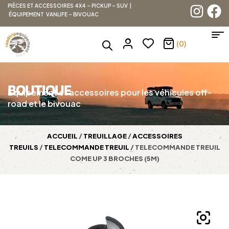
PIÈCES ET ACCESSOIRES 4X4 – PICKUP – SUV |
ÉQUIPEMENT VANLIFE – BIVOUAC
(0)
BOUTIQUE
Équipement et accessoires pour les véhicules off-
road et le bivouac
ACCUEIL
/
TREUILLAGE
/
ACCESSOIRES
TREUILS
/
TELECOMMANDE TREUIL
/ TELECOMMANDE TREUIL
COME UP 3 BROCHES (5M)