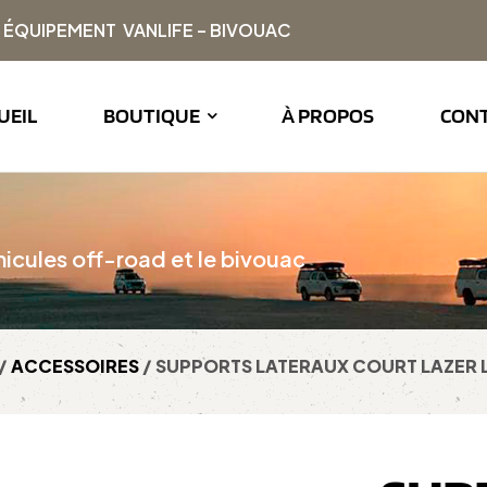
| ÉQUIPEMENT VANLIFE – BIVOUAC
UEIL
BOUTIQUE
À PROPOS
CON
icules off-road et le bivouac
/
ACCESSOIRES
/ SUPPORTS LATERAUX COURT LAZER LI