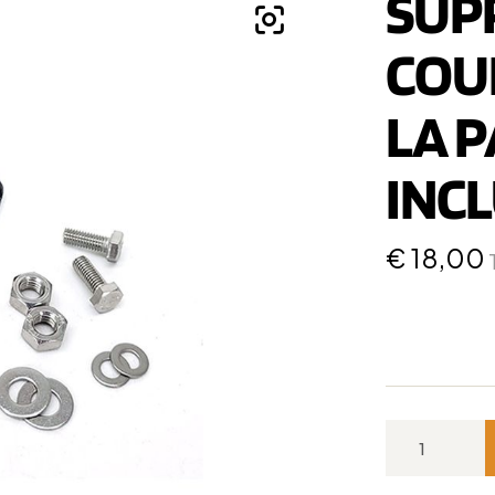
SUP
COUR
LA P
INCL
€
18,00