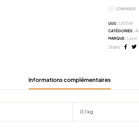
COMPARER
UGS :
LA1126K
CATÉGORIES :
A
MARQUE :
Lazer
Share:
Face
Tw
Informations complémentaires
0,1 kg