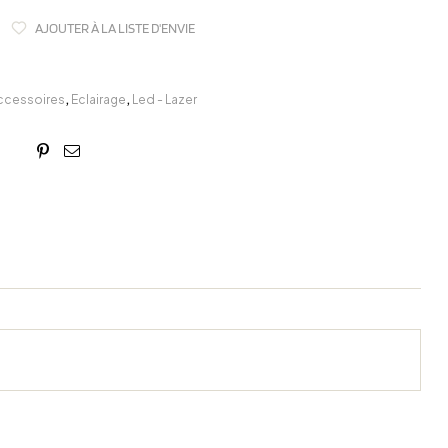
AJOUTER À LA LISTE D'ENVIE
ccessoires
,
Eclairage
,
Led - Lazer
book
itter
Linkedin
Google+
Pinterest
Email