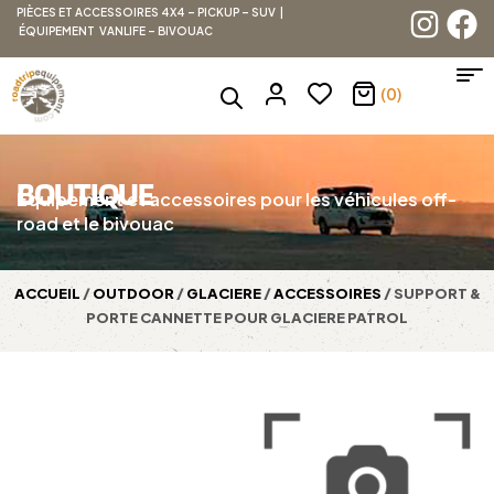
PIÈCES ET ACCESSOIRES 4X4 – PICKUP – SUV |
ÉQUIPEMENT VANLIFE – BIVOUAC
(0)
BOUTIQUE
Équipement et accessoires pour les véhicules off-
road et le bivouac
ACCUEIL
/
OUTDOOR
/
GLACIERE
/
ACCESSOIRES
/ SUPPORT &
PORTE CANNETTE POUR GLACIERE PATROL