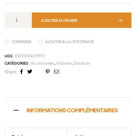
AJOUTER AU PANIER
COMPARER
AJOUTER À LA LISTE D'ENVIE
UGS :
DO9108400901
CATÉGORIES :
Accessoires
,
Glaciere
,
Outdoor
Share:
Facebook
Twitter
Linkedin
Google+
Pinterest
Email
INFORMATIONS COMPLÉMENTAIRES