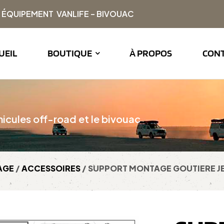
| ÉQUIPEMENT VANLIFE – BIVOUAC
UEIL
BOUTIQUE
À PROPOS
CON
icules off-road et le bivouac
AGE
/
ACCESSOIRES
/ SUPPORT MONTAGE GOUTIERE J