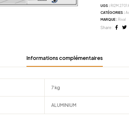
UGS :
RI2M.2701.
CATÉGORIES :
A
MARQUE :
Rival
Share:
Face
Tw
Informations complémentaires
7 kg
ALUMINIUM