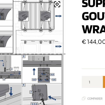
SUP
GOU
WRA
€
144,0
COMPARER