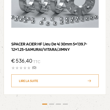
SPACER ACIER HF (jeu De 4) 30mm 5×139.7-
12×1.25-SAMURAI/VITARA/JIMNY
€
536,40
TTC
(0)
LIRE LA SUITE