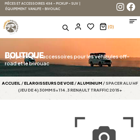
PIÈCES ET ACCESSOIRES 4X4 – PICKUP – SUV |
ÉQUIPEMENT VANLIFE – BIVOUAC
(0)
BOUTIQUE
Équipement et accessoires pour les véhicules off-
road et le bivouac
ACCUEIL
/
ELARGISSEURS DE VOIE
/
ALUMINIUM
/ SPACER ALU HF
(JEU DE 4) 30MM 5×114.3 RENAULT TRAFFIC 2015+