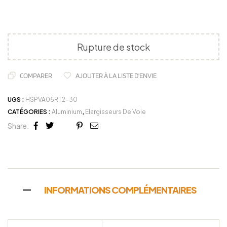
Rupture de stock
COMPARER
AJOUTER À LA LISTE D'ENVIE
UGS :
HSPVA05RT2-30
CATÉGORIES :
Aluminium
,
Elargisseurs De Voie
Share:
Facebook
Twitter
Linkedin
Google+
Pinterest
Email
INFORMATIONS COMPLÉMENTAIRES