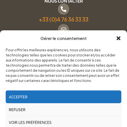
NOUS CONTACTER
+33 (0)4 76 36 33 33
Gérer le consentement
Formulaire de contact
Pour offrir les meilleures expériences, nous utilisons des
technologies telles que les cookies pour stocker et/ou accéder
Pneus Services Loisirs - Garage Point S - 28 Bd Denfert
aux informations des appareils. Le fait de consentir à ces
technologies nous permettra de traiter des données telles que le
Rochereau, 38500 Voiron
comportement de navigation ou les ID uniques sur ce site. Le fait de
ne pas consentir ou de retirer son consentement peut avoir un effet
négatif sur certaines caractéristiques et fonctions.
Du lundi au vendredi, de 8h30 à 12h00 et de 14h00 à
18h00.
ACCEPTER
REFUSER
RoadTrip Équipement/Pneus Services Loisirs - 2026
Site réalisé par
Cédrine Brun-Tresca
et
Florian Ledru
VOIR LES PRÉFÉRENCES