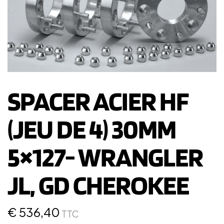
SPACER ACIER HF
(JEU DE 4) 30MM
5×127- WRANGLER
JL, GD CHEROKEE
€
536,40
TTC