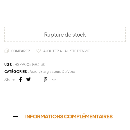
Rupture de stock
COMPARER
AJOUTER À LA LISTE D'ENVIE
UGS :
HSPV005JGC-30
CATÉGORIES :
Acier
,
Elargisseurs De Voie
Share:
Facebook
Twitter
Linkedin
Google+
Pinterest
Email
INFORMATIONS COMPLÉMENTAIRES