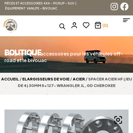
PIÈCES ET ACCESSOIRES 4X4 – PICKUP – SUV |
ÉQUIPEMENT VANLIFE – BIVOUAC
(0)
BOUTIQUE
Équipement et accessoires pour les véhicules off-
road et le bivouac
ACCUEIL
/
ELARGISSEURS DE VOIE
/
ACIER
/ SPACER ACIER HF (JEU
DE 4) 30MM 5×127- WRANGLER JL, GD CHEROKEE