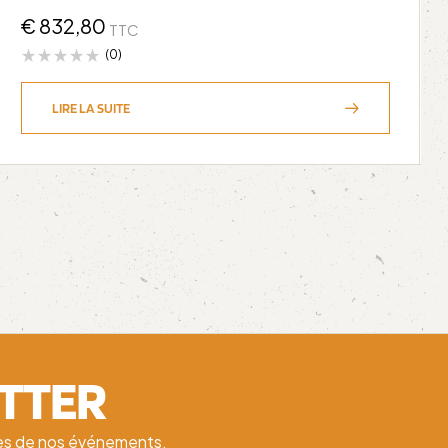
€
832,80
TTC
(0)
LIRE LA SUITE
ETTER
ates de nos événements.