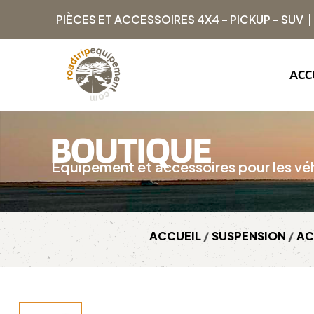
PIÈCES ET ACCESSOIRES 4X4 – PICKUP – SUV 
ACC
BOUTIQUE
Équipement et accessoires pour les véh
ACCUEIL
/
SUSPENSION
/
AC