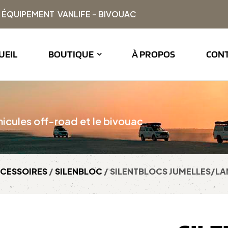
| ÉQUIPEMENT VANLIFE – BIVOUAC
UEIL
BOUTIQUE
À PROPOS
CON
icules off-road et le bivouac
CESSOIRES
/
SILENBLOC
/ SILENTBLOCS JUMELLES/LA