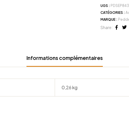
UGS :
PDSEP843
CATÉGORIES :
A
MARQUE :
Pedde
Share:
Face
Tw
Informations complémentaires
0,26 kg