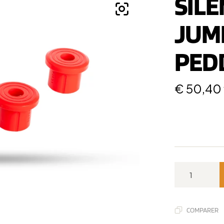
SIL
JUM
PED
€
50,40
COMPARER