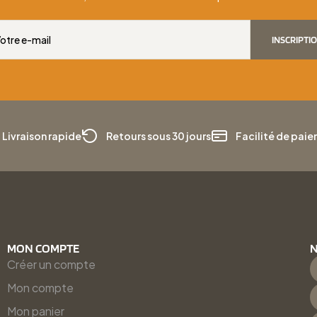
INSCRIPTI
Livraison rapide
Retours sous 30 jours
Facilité de pai
MON COMPTE
N
Créer un compte
Mon compte
Mon panier