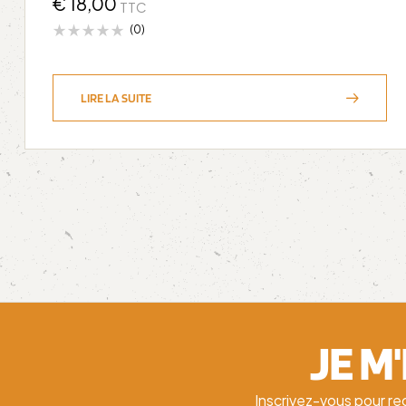
€
18,00
TTC
(0)
LIRE LA SUITE
JE M
Inscrivez-vous pour re