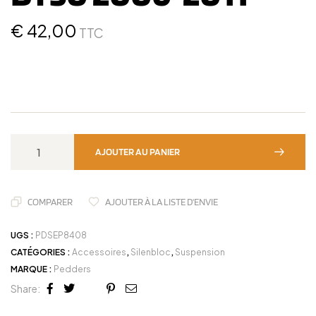
€
42,00
TTC
AJOUTER AU PANIER
COMPARER
AJOUTER À LA LISTE D'ENVIE
UGS :
PDSEP8408
CATÉGORIES :
Accessoires
,
Silenbloc
,
Suspension
MARQUE :
Pedders
Share:
Facebook
Twitter
Linkedin
Google+
Pinterest
Email