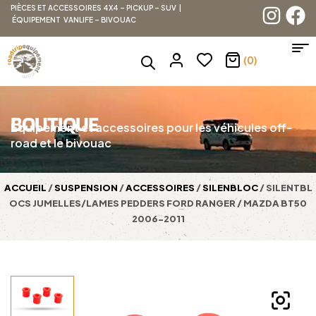
PIÈCES ET ACCESSOIRES 4X4 – PICKUP – SUV |
ÉQUIPEMENT VANLIFE – BIVOUAC
(0)
BOUTIQUE
Équipement et accessoires pour les véhicules off-
road et le bivouac
ACCUEIL
/
SUSPENSION
/
ACCESSOIRES
/
SILENBLOC
/ SILENTBL
OCS JUMELLES/LAMES PEDDERS FORD RANGER / MAZDA BT50
2006-2011