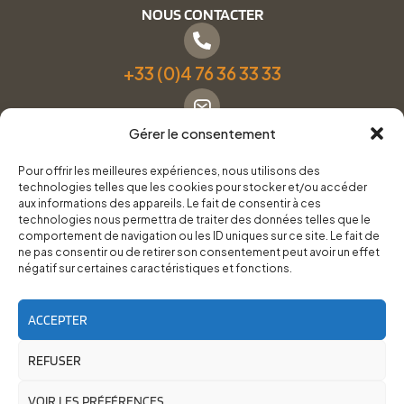
NOUS CONTACTER
+33 (0)4 76 36 33 33
Gérer le consentement
Formulaire de contact
Pour offrir les meilleures expériences, nous utilisons des
technologies telles que les cookies pour stocker et/ou accéder
Pneus Services Loisirs - Garage Point S - 28 Bd Denfert
aux informations des appareils. Le fait de consentir à ces
technologies nous permettra de traiter des données telles que le
Rochereau, 38500 Voiron
comportement de navigation ou les ID uniques sur ce site. Le fait de
ne pas consentir ou de retirer son consentement peut avoir un effet
négatif sur certaines caractéristiques et fonctions.
Du lundi au vendredi, de 8h30 à 12h00 et de 14h00 à
18h00.
ACCEPTER
REFUSER
RoadTrip Équipement/Pneus Services Loisirs - 2026
Site réalisé par
Cédrine Brun-Tresca
et
Florian Ledru
VOIR LES PRÉFÉRENCES