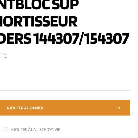
ENTBLOC SUP
MORTISSEUR
ERS 144307/154307
TC
AJOUTER AU PANIER
AJOUTER À LA LISTE D'ENVIE