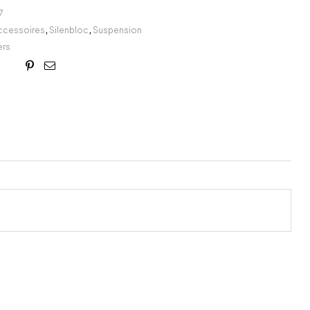
7
ccessoires
,
Silenbloc
,
Suspension
rs
book
itter
Linkedin
Google+
Pinterest
Email