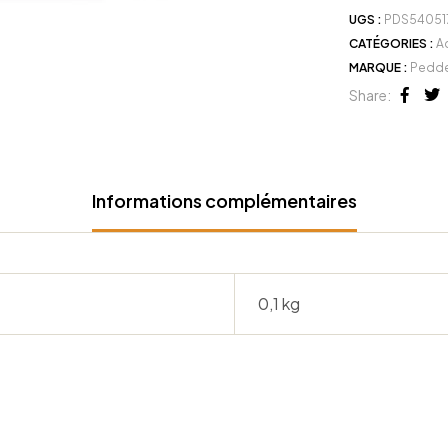
UGS :
PDS54051
CATÉGORIES :
A
MARQUE :
Pedde
Share:
Face
Tw
Informations complémentaires
0,1 kg