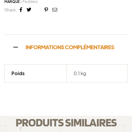
MARQUE :
Pedders
Share:
Facebook
Twitter
Linkedin
Google+
Pinterest
Email
INFORMATIONS COMPLÉMENTAIRES
Poids
0,1 kg
PRODUITS SIMILAIRES