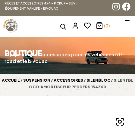
PIÈCES ET ACCESSOIRES 4X4 – PICKUP – SUV |
ÉQUIPEMENT VANLIFE – BIVOUAC
(0)
BOUTIQUE
Équipement et accessoires pour les véhicules off-
road et le bivouac
ACCUEIL
/
SUSPENSION
/
ACCESSOIRES
/
SILENBLOC
/ SILENTBL
OC D’AMORTISSEUR PEDDERS 154360