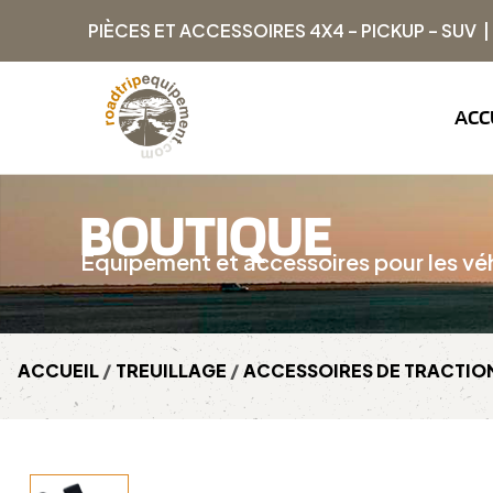
PIÈCES ET ACCESSOIRES 4X4 – PICKUP – SUV 
ACC
BOUTIQUE
Équipement et accessoires pour les véh
ACCUEIL
/
TREUILLAGE
/
ACCESSOIRES DE TRACTIO