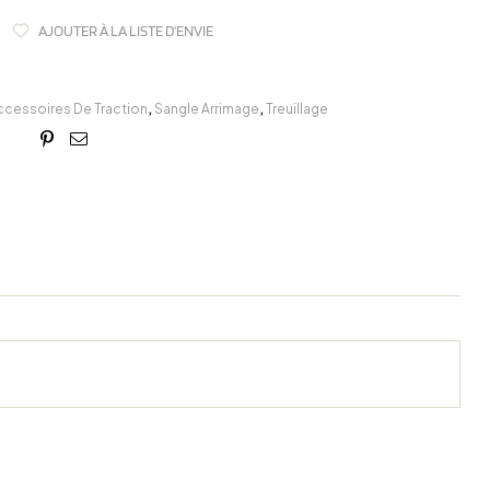
AJOUTER À LA LISTE D'ENVIE
ccessoires De Traction
,
Sangle Arrimage
,
Treuillage
book
itter
Linkedin
Google+
Pinterest
Email