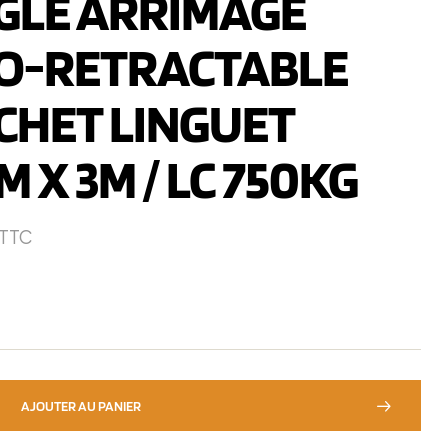
GLE ARRIMAGE
O-RETRACTABLE
CHET LINGUET
 X 3M / LC 750KG
TTC
AJOUTER AU PANIER