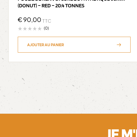
(DONUT) – RED – 20.4 TONNES
€
90,00
TTC
(0)
AJOUTER AU PANIER
JE M