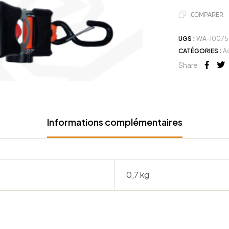
COMPARER
UGS :
WA-10075
CATÉGORIES :
A
Share:
Face
Tw
Informations complémentaires
0,7 kg