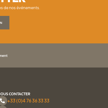
ates de nos événements.
ON
ement
OUS CONTACTER
+33 (0)4 76 36 33 33