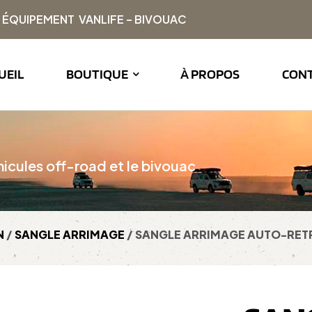
| ÉQUIPEMENT VANLIFE – BIVOUAC
UEIL
BOUTIQUE
À PROPOS
CON
icules off-road et le bivouac
N
/
SANGLE ARRIMAGE
/ SANGLE ARRIMAGE AUTO-RETR