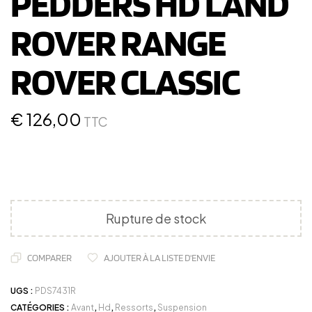
PEDDERS HD LAND
ROVER RANGE
ROVER CLASSIC
€
126,00
TTC
Rupture de stock
COMPARER
AJOUTER À LA LISTE D'ENVIE
UGS :
PDS7431R
CATÉGORIES :
Avant
,
Hd
,
Ressorts
,
Suspension