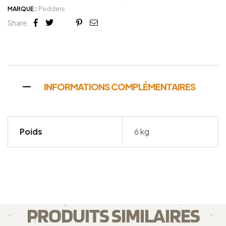
MARQUE :
Pedders
Share:
Facebook
Twitter
Linkedin
Google+
Pinterest
Email
INFORMATIONS COMPLÉMENTAIRES
Poids
6 kg
PRODUITS SIMILAIRES