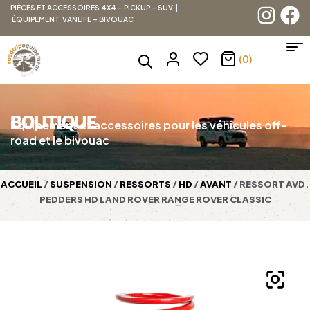
PIÈCES ET ACCESSOIRES 4X4 – PICKUP – SUV |
ÉQUIPEMENT VANLIFE – BIVOUAC
(0)
BOUTIQUE
Équipement et accessoires pour les véhicules off-
road et le bivouac
ACCUEIL
/
SUSPENSION
/
RESSORTS
/
HD
/
AVANT
/ RESSORT AVD.
PEDDERS HD LAND ROVER RANGE ROVER CLASSIC