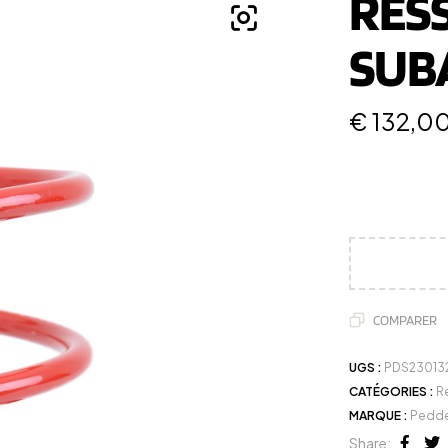
RES
SUB
€
132,0
COMPARER
UGS :
PDS23013
CATÉGORIES :
R
MARQUE :
Pedde
Share: