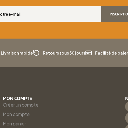
INSCRIPTI
Livraison rapide
Retours sous 30 jours
Facilité de pai
MON COMPTE
N
Créer un compte
Mon compte
Mon panier