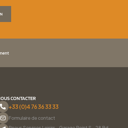
ON
ement
OUS CONTACTER
+33 (0)4 76 36 33 33
Formulaire de contact
Pneus Services Loisirs - Garage Point S - 28 Bd