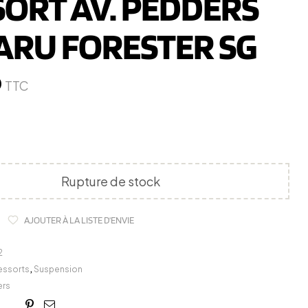
SORT AV. PEDDERS
ARU FORESTER SG
0
TTC
Rupture de stock
AJOUTER À LA LISTE D'ENVIE
2
essorts
,
Suspension
rs