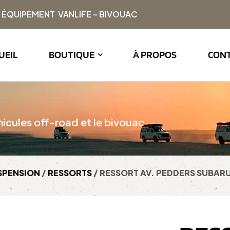
| ÉQUIPEMENT VANLIFE – BIVOUAC
UEIL
BOUTIQUE
À PROPOS
CON
icules off-road et le bivouac
SPENSION
/
RESSORTS
/ RESSORT AV. PEDDERS SUBAR