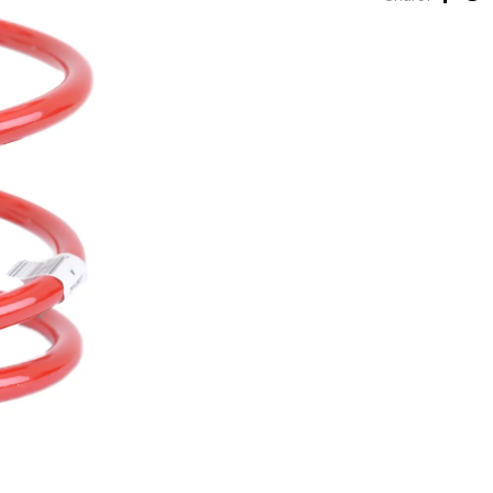
Face
Tw