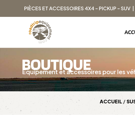
PIÈCES ET ACCESSOIRES 4X4 – PICKUP – SUV 
ACC
BOUTIQUE
Équipement et accessoires pour les véh
ACCUEIL
/
SU