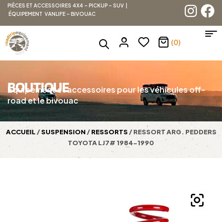
PIÈCES ET ACCESSOIRES 4X4 – PICKUP – SUV |
ÉQUIPEMENT VANLIFE – BIVOUAC
(0)
BOUTIQUE
Équipement et accessoires pour les véhicules off-
road et le bivouac
ACCUEIL
/
SUSPENSION
/
RESSORTS
/ RESSORT ARG. PEDDERS
TOYOTA LJ7# 1984-1990