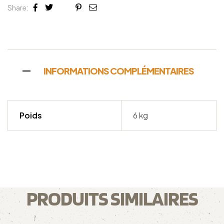
Share:
Facebook
Twitter
Linkedin
Google+
Pinterest
Email
INFORMATIONS COMPLÉMENTAIRES
Poids
6 kg
PRODUITS SIMILAIRES