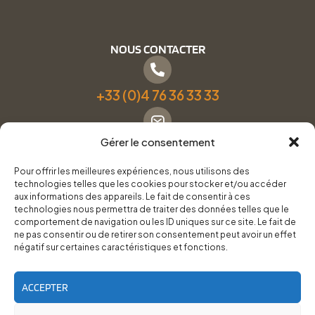
NOUS CONTACTER
+33 (0)4 76 36 33 33
Gérer le consentement
Formulaire de contact
Pour offrir les meilleures expériences, nous utilisons des
technologies telles que les cookies pour stocker et/ou accéder
Pneus Services Loisirs - Garage Point S - 28 Bd Denfert
aux informations des appareils. Le fait de consentir à ces
technologies nous permettra de traiter des données telles que le
Rochereau, 38500 Voiron
comportement de navigation ou les ID uniques sur ce site. Le fait de
ne pas consentir ou de retirer son consentement peut avoir un effet
négatif sur certaines caractéristiques et fonctions.
Du lundi au vendredi, de 8h30 à 12h00 et de 14h00 à
18h00.
ACCEPTER